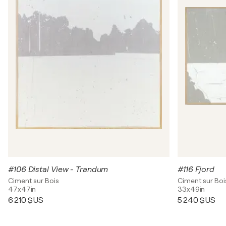
#106 Distal View - Trandum
#116 Fjord
Ciment sur Bois
Ciment sur Boi
47x47in
33x49in
6 210 $US
5 240 $US