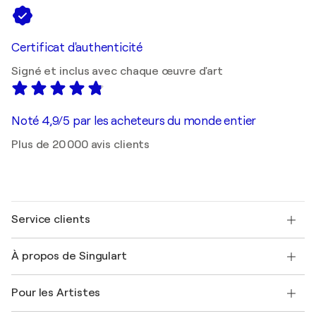
Certificat d'authenticité
Signé et inclus avec chaque œuvre d'art
Noté 4,9/5 par les acheteurs du monde entier
Plus de 20 000 avis clients
Service clients
Nous contacter
À propos de Singulart
Expédition
Politique de retour
A propos de nous
Témoignages de clients
Pour les Artistes
FAQ
Offrir une carte cadeau
Sociétés affiliées
Rejoignez notre programme commercial