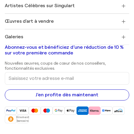
Rejoindre Singulart en tant qu'artiste
Nos artistes
Mon compte
Artistes Célèbres sur Singulart
Se connecter en tant qu'Artiste
Magazine Singulart
Protection acheteur
Emplois
+33 1 76 44 06 42
Henri Matisse
Découvrez une sélection d'art original
Œuvres d'art à vendre
Marc Chagall
Pablo Picasso
Tableaux à vendre
Salvador Dalí
Galeries
Tableaux abstraits à vendre
Banksy
Peintures à l'huile
Mr. Brainwash
Galeries d'art en France
Abonnez-vous et bénéficiez d’une réduction de 10 %
Peintures de paysage
Shepard Fairey
Galeries d'art en Belgique
sur votre première commande
Estampes
Sculptures
Nouvelles œuvres, coups de cœur de nos conseillers,
Peintures acryliques
fonctionnalités exclusives.
Saisissez
votre
adresse
e-
mail
J'en profite dès maintenant
Virement
bancaire