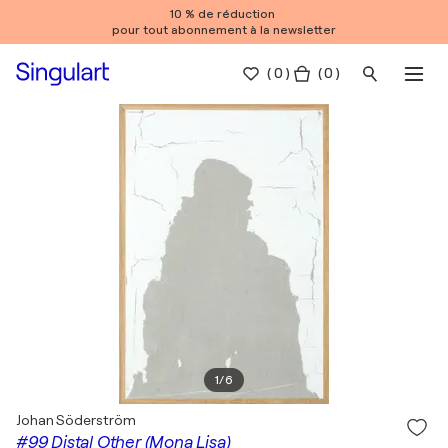
10 % de réduction
pour tout abonnement à la newsletter
(
0
)
( 0 )
1
/
6
Johan Söderström
#99 Distal Other (Mona Lisa)