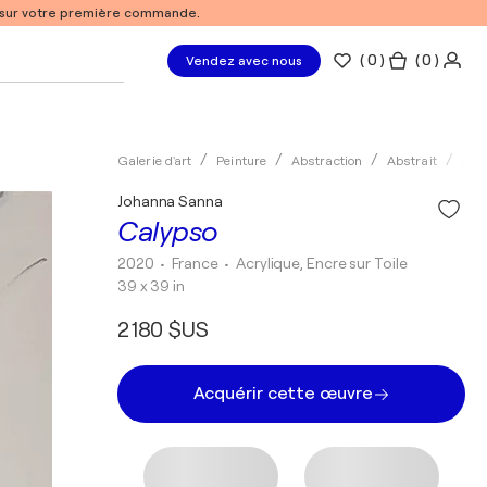
% sur votre première commande.
(
0
)
( 0 )
Vendez avec nous
Galerie d'art
Peinture
Abstraction
Abstrait
Acry
Johanna Sanna
Calypso
2020
• France
•
Acrylique, Encre sur Toile
39 x 39 in
2 180 $US
Acquérir cette œuvre