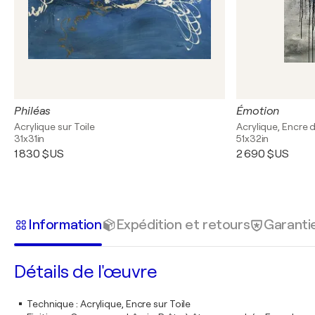
Philéas
Émotion
Acrylique sur Toile
Acrylique, Encre d
31x31in
51x32in
1 830 $US
2 690 $US
Information
Expédition et retours
Garanti
Détails de l'œuvre
Technique
:
Acrylique, Encre sur Toile