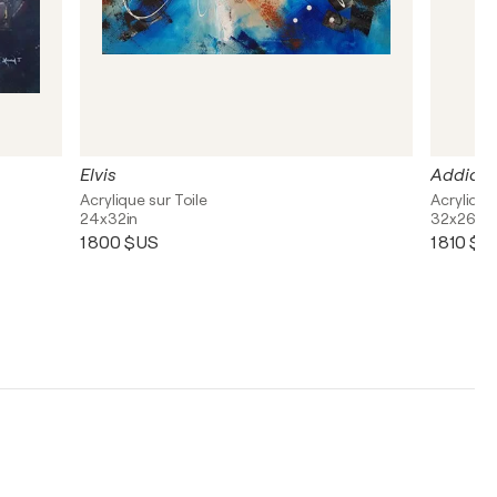
Elvis
Addicti
Acrylique sur Toile
Acrylique
24x32in
32x26in
1 800 $US
1 810 $U