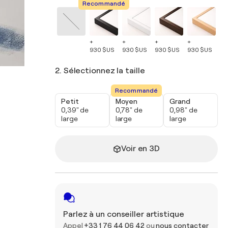
Recommandé
+
+
+
+
+
930 $US
930 $US
930 $US
930 $US
93
2. Sélectionnez la taille
Recommandé
Petit
Moyen
Grand
0,39" de
0,78" de
0,98" de
large
large
large
Voir en 3D
Parlez à un conseiller artistique
Appel
+33 1 76 44 06 42
ou
nous contacter