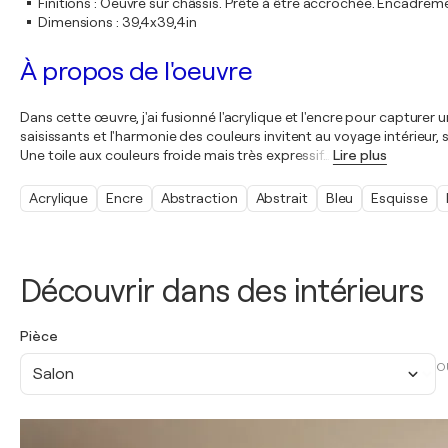
Finitions
:
Oeuvre sur châssis. Prête à être accrochée. Encadre
Dimensions
:
39,4x39,4in
À propos de l'oeuvre
Dans cette œuvre, j'ai fusionné l'acrylique et l'encre pour captur
saisissants et l'harmonie des couleurs invitent au voyage intérieur
Une toile aux couleurs froide mais très expressif
…
Lire plus
Acrylique
Encre
Abstraction
Abstrait
Bleu
Esquisse
Découvrir dans des intérieurs
Pièce
O
Salon