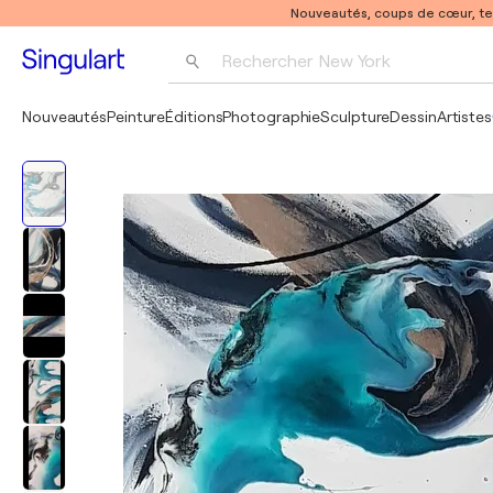
Nouveautés, coups de cœur, t
Rechercher 
New York
Photographie
Nouveautés
Peinture
Éditions
Photographie
Sculpture
Dessin
Artistes
Pop Art
Pablo Picasso