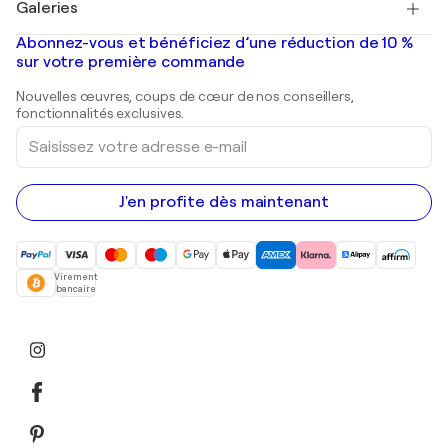
Galeries
Tableaux abstraits à vendre
Banksy
Peintures à l'huile
Mr. Brainwash
Galeries d'art en France
Abonnez-vous et bénéficiez d’une réduction de 10 %
Peintures de paysage
Shepard Fairey
Galeries d'art en Belgique
sur votre première commande
Estampes
Sculptures
Nouvelles œuvres, coups de cœur de nos conseillers,
Peintures acryliques
fonctionnalités exclusives.
Saisissez
votre
adresse
e-
mail
J'en profite dès maintenant
Virement
bancaire