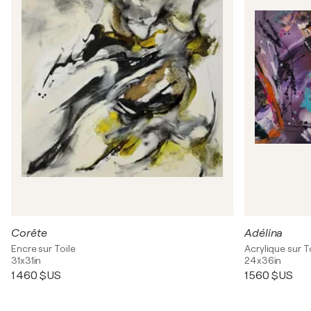
Corête
Adélina
Encre sur Toile
Acrylique sur T
31x31in
24x36in
1 460 $US
1 560 $US