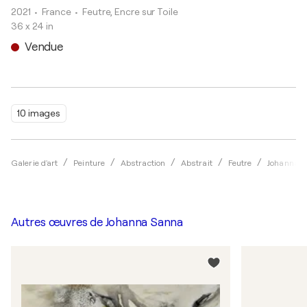
2021
• France
•
Feutre, Encre sur Toile
36 x 24 in
Vendue
10 images
Galerie d'art
Peinture
Abstraction
Abstrait
Feutre
Johanna 
Autres œuvres de
Johanna Sanna