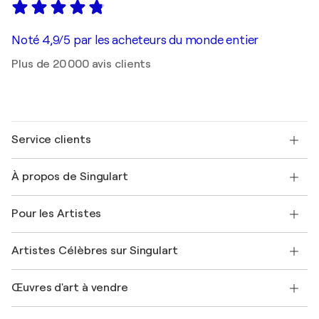
Noté 4,9/5 par les acheteurs du monde entier
Plus de 20 000 avis clients
Service clients
Nous contacter
À propos de Singulart
Expédition
Politique de retour
A propos de nous
Témoignages de clients
Pour les Artistes
FAQ
Offrir une carte cadeau
Sociétés affiliées
Rejoignez notre programme commercial
Rejoindre Singulart en tant qu'artiste
Nos artistes
Mon compte
Artistes Célèbres sur Singulart
Se connecter en tant qu'Artiste
Magazine Singulart
Protection acheteur
Emplois
+33 1 76 44 06 42
Henri Matisse
Découvrez une sélection d'art original
Œuvres d'art à vendre
Marc Chagall
Pablo Picasso
Tableaux à vendre
Salvador Dalí