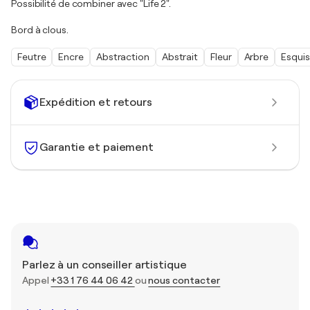
Possibilité de combiner avec "Life 2".
Bord à clous.
Feutre
Encre
Abstraction
Abstrait
Fleur
Arbre
Esqui
Expédition et retours
Garantie et paiement
Parlez à un conseiller artistique
Appel
+33 1 76 44 06 42
ou
nous contacter