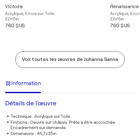
Victoire
Renaissance
Acrylique, Encre sur Toile
Acrylique, Encr
22x15in
22x15in
760 $US
760 $US
Voir toutes les œuvres de Johanna Sanna
Information
Détails de l'œuvre
Technique
:
Acrylique sur Toile
Finitions
:
Oeuvre sur châssis. Prête à être accrochée.
Encadrement sur demande.
Dimensions
:
45,7x35in