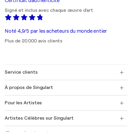
Certificat d'authenticité
Signé et inclus avec chaque œuvre d'art
Noté 4,9/5 par les acheteurs du monde entier
Plus de 20 000 avis clients
Service clients
Nous contacter
À propos de Singulart
Expédition
Politique de retour
A propos de nous
Témoignages de clients
Pour les Artistes
FAQ
Offrir une carte cadeau
Sociétés affiliées
Rejoignez notre programme commercial
Rejoindre Singulart en tant qu'artiste
Nos artistes
Mon compte
Artistes Célèbres sur Singulart
Se connecter en tant qu'Artiste
Magazine Singulart
Protection acheteur
Emplois
+33 1 76 44 06 42
Henri Matisse
Découvrez une sélection d'art original