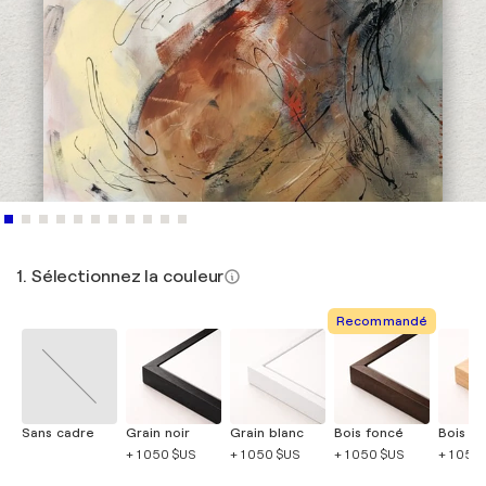
1. Sélectionnez la couleur
Recommandé
Sans cadre
Grain noir
Grain blanc
Bois foncé
Bois cla
+ 1 050 $US
+ 1 050 $US
+ 1 050 $US
+ 1 050