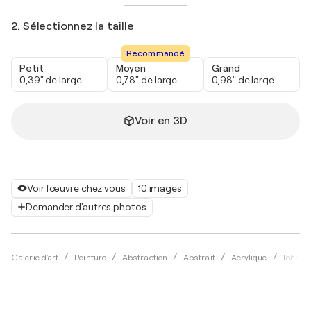
2. Sélectionnez la taille
Recommandé
Petit
Moyen
Grand
0,39" de large
0,78" de large
0,98" de large
Voir en 3D
Voir l'œuvre chez vous
10 images
Demander d'autres photos
Galerie d'art
Peinture
Abstraction
Abstrait
Acrylique
Johann