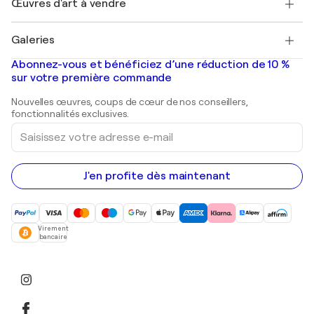
Œuvres d'art à vendre
Marc Chagall
Pablo Picasso
Tableaux à vendre
Salvador Dalí
Galeries
Tableaux abstraits à vendre
Banksy
Peintures à l'huile
Mr. Brainwash
Galeries d'art en France
Abonnez-vous et bénéficiez d’une réduction de 10 %
Peintures de paysage
Shepard Fairey
Galeries d'art en Belgique
sur votre première commande
Estampes
Sculptures
Nouvelles œuvres, coups de cœur de nos conseillers,
Peintures acryliques
fonctionnalités exclusives.
Saisissez
votre
adresse
e-
mail
J'en profite dès maintenant
Virement
bancaire