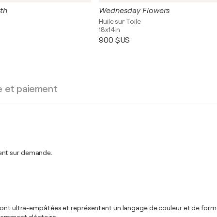
4th
Wednesday Flowers
Huile sur Toile
18x14in
900 $US
e et paiement
ment sur demande.
sont ultra-empâtées et représentent un langage de couleur et de forme 