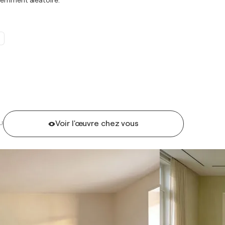
aremment aléatoire.
e
Voir l'œuvre chez vous
U