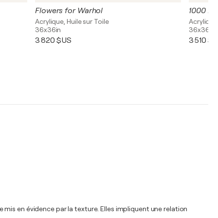
Flowers for Warhol
1000 Pe
Acrylique, Huile sur Toile
Acrylique
36x36in
36x36in
3 820 $US
3 510 $
mis en évidence par la texture. Elles impliquent une relation