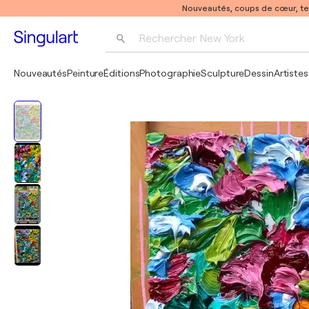
Nouveautés, coups de cœur, t
Rechercher 
New York
Photographie
Nouveautés
Peinture
Éditions
Photographie
Sculpture
Dessin
Artistes
Pop Art
Pablo Picasso