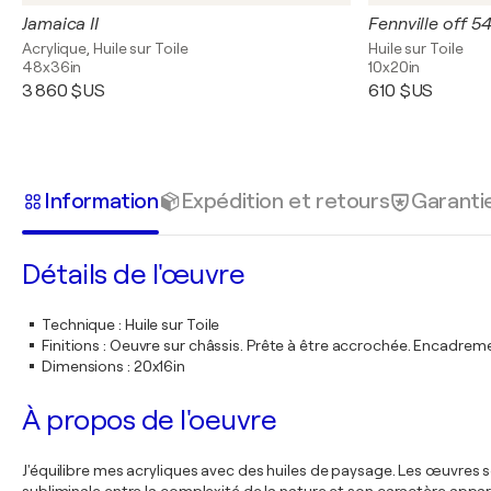
Jamaica II
Fennville off 5
Acrylique, Huile sur Toile
Huile sur Toile
48x36in
10x20in
3 860 $US
610 $US
Information
Expédition et retours
Garanti
Détails de l'œuvre
Technique
:
Huile sur Toile
Finitions
:
Oeuvre sur châssis. Prête à être accrochée. Encadre
Dimensions
:
20x16in
À propos de l'oeuvre
J'équilibre mes acryliques avec des huiles de paysage. Les œuvres 