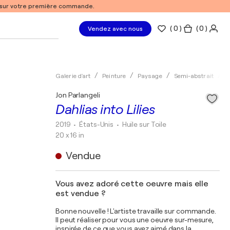
% sur votre première commande.
(
0
)
( 0 )
Vendez avec nous
Galerie d'art
Peinture
Paysage
Semi-abstrait
H
Jon Parlangeli
Dahlias into Lilies
2019
• États-Unis
•
Huile sur Toile
20 x 16 in
Vendue
Vous avez adoré cette oeuvre mais elle
est vendue ?
Bonne nouvelle ! L'artiste travaille sur commande.
Il peut réaliser pour vous une oeuvre sur-mesure,
inspirée de ce que vous avez aimé dans la