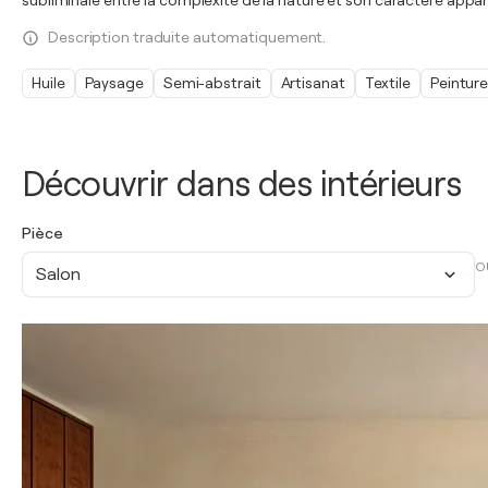
subliminale entre la complexité de la nature et son caractère app
Description traduite automatiquement.
Huile
Paysage
Semi-abstrait
Artisanat
Textile
Peintur
Découvrir dans des intérieurs
Pièce
O
Salon