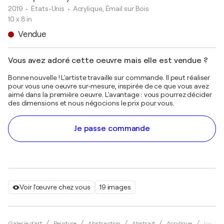
2019
• États-Unis
•
Acrylique, Émail sur Bois
10 x 8 in
Vendue
Vous avez adoré cette oeuvre mais elle est vendue ?
Bonne nouvelle ! L'artiste travaille sur commande. Il peut réaliser
pour vous une oeuvre sur-mesure, inspirée de ce que vous avez
aimé dans la première oeuvre. L'avantage : vous pourrez décider
des dimensions et nous négocions le prix pour vous.
Je passe commande
Voir l'œuvre chez vous
19 images
Galerie d'art
Peinture
Abstraction
Abstrait
Acrylique
Jon Par