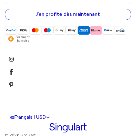
adresse
e-
mail
J'en profite dès maintenant
Virement
bancaire
Français | USD
© 2026 Singulart