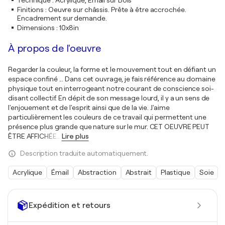
Technique
:
Acrylique, Émail sur Bois
Finitions
:
Oeuvre sur châssis. Prête à être accrochée.
Encadrement sur demande.
Dimensions
:
10x8in
À propos de l'oeuvre
Regarder la couleur, la forme et le mouvement tout en défiant un
espace confiné ... Dans cet ouvrage, je fais référence au domaine
physique tout en interrogeant notre courant de conscience soi-
disant collectif. En dépit de son message lourd, il y a un sens de
l'enjouement et de l'esprit ainsi que de la vie. J'aime
particulièrement les couleurs de ce travail qui permettent une
présence plus grande que nature sur le mur. CET OEUVRE PEUT
ÊTRE AFFICHÉE
…
Lire plus
Description traduite automatiquement.
Acrylique
Émail
Abstraction
Abstrait
Plastique
Soie
Expédition et retours