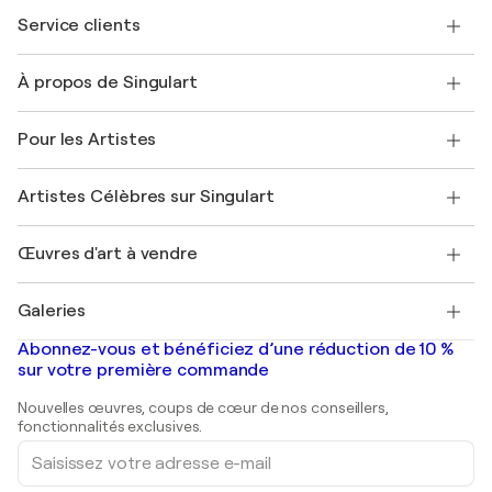
Service clients
Nous contacter
À propos de Singulart
Expédition
Politique de retour
A propos de nous
Témoignages de clients
Pour les Artistes
FAQ
Offrir une carte cadeau
Sociétés affiliées
Rejoignez notre programme commercial
Rejoindre Singulart en tant qu'artiste
Nos artistes
Mon compte
Artistes Célèbres sur Singulart
Se connecter en tant qu'Artiste
Magazine Singulart
Protection acheteur
Emplois
+33 1 76 44 06 42
Henri Matisse
Découvrez une sélection d'art original
Œuvres d'art à vendre
Marc Chagall
Pablo Picasso
Tableaux à vendre
Salvador Dalí
Galeries
Tableaux abstraits à vendre
Banksy
Peintures à l'huile
Mr. Brainwash
Galeries d'art en France
Abonnez-vous et bénéficiez d’une réduction de 10 %
Peintures de paysage
Shepard Fairey
Galeries d'art en Belgique
sur votre première commande
Estampes
Sculptures
Nouvelles œuvres, coups de cœur de nos conseillers,
Peintures acryliques
fonctionnalités exclusives.
Saisissez
votre
adresse