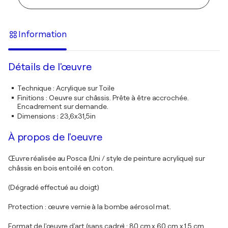
Information
Détails de l'œuvre
Technique
:
Acrylique sur Toile
Finitions
:
Oeuvre sur châssis. Prête à être accrochée.
Encadrement sur demande.
Dimensions
:
23,6x31,5in
À propos de l'oeuvre
Œuvre réalisée au Posca (Uni / style de peinture acrylique) sur
châssis en bois entoilé en coton.
(Dégradé effectué au doigt)
Protection : œuvre vernie à la bombe aérosol mat.
Format de l'œuvre d'art (sans cadre) : 80 cm x 60 cm x 1,5 cm.