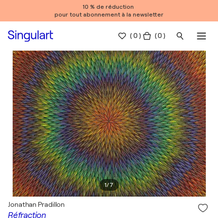
10 % de réduction
pour tout abonnement à la newsletter
(
0
)
( 0 )
1
/
7
Jonathan Pradillon
Réfraction