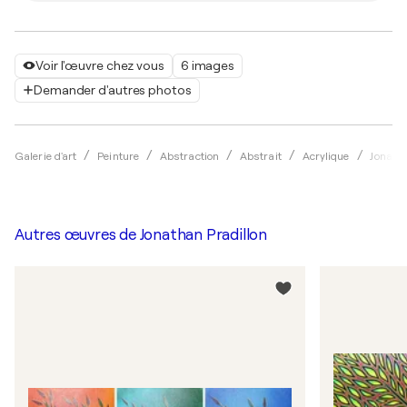
Voir l'œuvre chez vous
6 images
Demander d'autres photos
Galerie d'art
Peinture
Abstraction
Abstrait
Acrylique
Jonatha
Autres œuvres de
Jonathan Pradillon