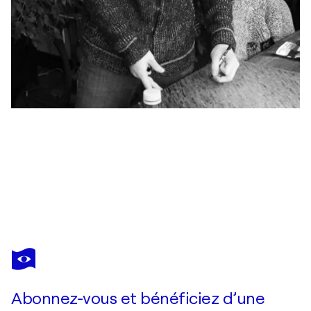
JONATHAN PRADILLON
Réfraction
2 170 $US
Faire une offre
Acquérir
Abonnez-vous et bénéficiez d’une