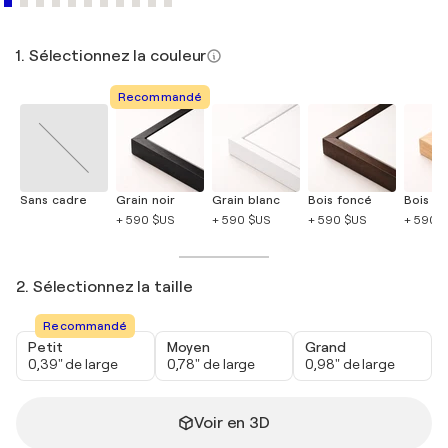
1. Sélectionnez la couleur
Recommandé
Sans cadre
Grain noir
Grain blanc
Bois foncé
Bois cla
+ 590 $US
+ 590 $US
+ 590 $US
+ 590 
2. Sélectionnez la taille
Recommandé
Petit
Moyen
Grand
0,39" de large
0,78" de large
0,98" de large
Voir en 3D