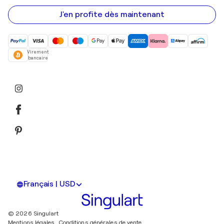
e-
mail
J'en profite dès maintenant
Virement
bancaire
Français | USD
© 2026 Singulart
Mentions légales.
Conditions générales de vente