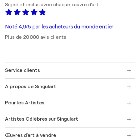
Signé et inclus avec chaque œuvre d'art
Noté 4,9/5 par les acheteurs du monde entier
Plus de 20 000 avis clients
Service clients
Nous contacter
À propos de Singulart
Expédition
Politique de retour
A propos de nous
Témoignages de clients
Pour les Artistes
FAQ
Offrir une carte cadeau
Sociétés affiliées
Rejoignez notre programme commercial
Rejoindre Singulart en tant qu'artiste
Nos artistes
Mon compte
Artistes Célèbres sur Singulart
Se connecter en tant qu'Artiste
Magazine Singulart
Protection acheteur
Emplois
+33 1 76 44 06 42
Henri Matisse
Découvrez une sélection d'art original
Œuvres d'art à vendre
Marc Chagall