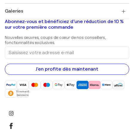
Pablo Picasso
Tableaux à vendre
Salvador Dalí
Galeries
Tableaux abstraits à vendre
Banksy
Peintures à l'huile
Mr. Brainwash
Galeries d'art en France
Abonnez-vous et bénéficiez d’une réduction de 10 %
Peintures de paysage
Shepard Fairey
Galeries d'art en Belgique
sur votre première commande
Estampes
Sculptures
Nouvelles œuvres, coups de cœur de nos conseillers,
Peintures acryliques
fonctionnalités exclusives.
Saisissez
votre
adresse
e-
mail
J'en profite dès maintenant
Virement
bancaire