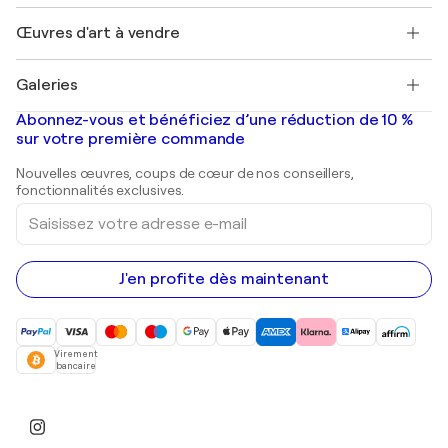
Emplois
+33 1 76 44 06 42
Henri Matisse
Découvrez une sélection d'art original
Œuvres d'art à vendre
Marc Chagall
Pablo Picasso
Tableaux à vendre
Salvador Dalí
Galeries
Tableaux abstraits à vendre
Banksy
Peintures à l'huile
Mr. Brainwash
Galeries d'art en France
Abonnez-vous et bénéficiez d’une réduction de 10 %
Peintures de paysage
Shepard Fairey
Galeries d'art en Belgique
sur votre première commande
Estampes
Sculptures
Nouvelles œuvres, coups de cœur de nos conseillers,
Peintures acryliques
fonctionnalités exclusives.
Saisissez
votre
adresse
e-
mail
J'en profite dès maintenant
Virement
bancaire