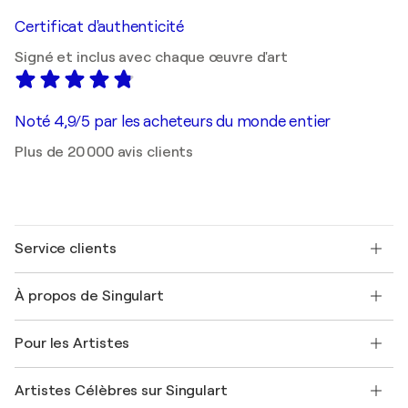
Certificat d'authenticité
Signé et inclus avec chaque œuvre d'art
Noté 4,9/5 par les acheteurs du monde entier
Plus de 20 000 avis clients
Service clients
Nous contacter
À propos de Singulart
Expédition
Politique de retour
A propos de nous
Témoignages de clients
Pour les Artistes
FAQ
Offrir une carte cadeau
Sociétés affiliées
Rejoignez notre programme commercial
Rejoindre Singulart en tant qu'artiste
Nos artistes
Mon compte
Artistes Célèbres sur Singulart
Se connecter en tant qu'Artiste
Magazine Singulart
Protection acheteur