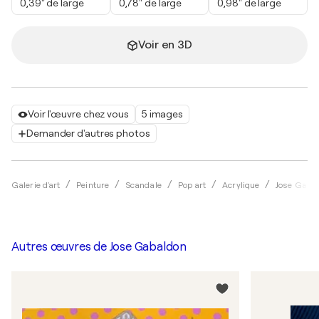
0,39" de large
0,78" de large
0,98" de large
Voir en 3D
Voir l'œuvre chez vous
5 images
Demander d'autres photos
Galerie d'art
Peinture
Scandale
Pop art
Acrylique
Jose Gaba
Autres œuvres de
Jose Gabaldon