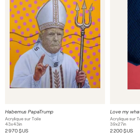
Habemus PapaTrump
Love my wha
Acrylique sur Toile
Acrylique sur T
43x43in
39x27in
2 970 $US
2 200 $US