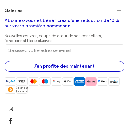
Pablo Picasso
Tableaux à vendre
Salvador Dalí
Galeries
Tableaux abstraits à vendre
Banksy
Peintures à l'huile
Mr. Brainwash
Galeries d'art en France
Abonnez-vous et bénéficiez d’une réduction de 10 %
Peintures de paysage
Shepard Fairey
Galeries d'art en Belgique
sur votre première commande
Estampes
Sculptures
Nouvelles œuvres, coups de cœur de nos conseillers,
Peintures acryliques
fonctionnalités exclusives.
Saisissez
votre
adresse
e-
mail
J'en profite dès maintenant
Virement
bancaire