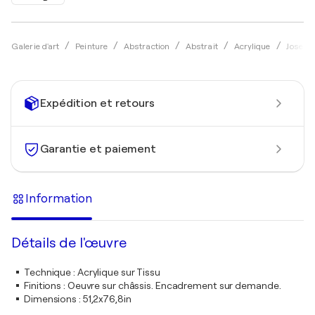
Galerie d'art
Peinture
Abstraction
Abstrait
Acrylique
Jose Ma
Expédition et retours
Garantie et paiement
Information
Détails de l'œuvre
Technique
:
Acrylique sur Tissu
Finitions
:
Oeuvre sur châssis. Encadrement sur demande.
Dimensions
:
51,2x76,8in