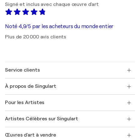
Signé et inclus avec chaque œuvre d'art
Noté 4,9/5 par les acheteurs du monde entier
Plus de 20 000 avis clients
Service clients
Nous contacter
À propos de Singulart
Expédition
Politique de retour
A propos de nous
Témoignages de clients
Pour les Artistes
FAQ
Offrir une carte cadeau
Sociétés affiliées
Rejoignez notre programme commercial
Rejoindre Singulart en tant qu'artiste
Nos artistes
Mon compte
Artistes Célèbres sur Singulart
Se connecter en tant qu'Artiste
Magazine Singulart
Protection acheteur
Emplois
+33 1 76 44 06 42
Henri Matisse
Découvrez une sélection d'art original
Œuvres d'art à vendre
Marc Chagall