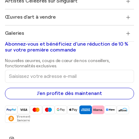
Artistes Célèbres sur Singulart
Se connecter en tant qu'Artiste
Magazine Singulart
Protection acheteur
Emplois
+33 1 76 44 06 42
Henri Matisse
Découvrez une sélection d'art original
Œuvres d'art à vendre
Marc Chagall
Pablo Picasso
Tableaux à vendre
Salvador Dalí
Galeries
Tableaux abstraits à vendre
Banksy
Peintures à l'huile
Mr. Brainwash
Galeries d'art en France
Abonnez-vous et bénéficiez d’une réduction de 10 %
Peintures de paysage
Shepard Fairey
Galeries d'art en Belgique
sur votre première commande
Estampes
Sculptures
Nouvelles œuvres, coups de cœur de nos conseillers,
Peintures acryliques
fonctionnalités exclusives.
Saisissez
votre
adresse
e-
mail
J'en profite dès maintenant
Virement
bancaire