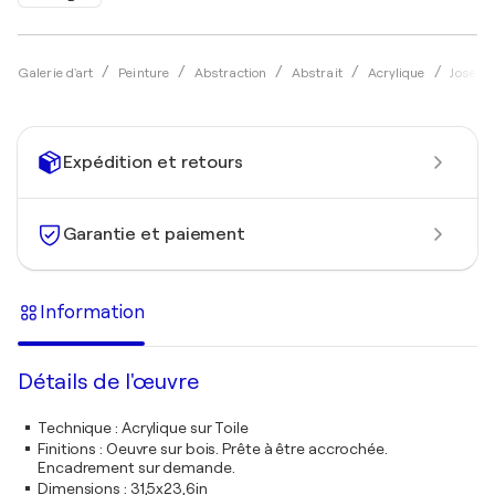
Galerie d'art
Peinture
Abstraction
Abstrait
Acrylique
Jose Ma
Expédition et retours
Garantie et paiement
Information
Détails de l'œuvre
Technique
:
Acrylique sur Toile
Finitions
:
Oeuvre sur bois. Prête à être accrochée.
Encadrement sur demande.
Dimensions
:
31,5x23,6in