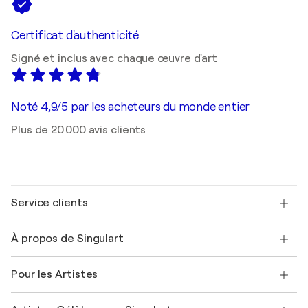
Certificat d'authenticité
Signé et inclus avec chaque œuvre d'art
Noté 4,9/5 par les acheteurs du monde entier
Plus de 20 000 avis clients
Service clients
Nous contacter
À propos de Singulart
Expédition
Politique de retour
A propos de nous
Témoignages de clients
Pour les Artistes
FAQ
Offrir une carte cadeau
Sociétés affiliées
Rejoignez notre programme commercial
Rejoindre Singulart en tant qu'artiste
Nos artistes
Mon compte