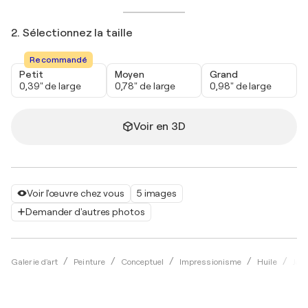
2. Sélectionnez la taille
Recommandé
Petit
Moyen
Grand
0,39" de large
0,78" de large
0,98" de large
Voir en 3D
Voir l'œuvre chez vous
5 images
Demander d'autres photos
Galerie d'art
Peinture
Conceptuel
Impressionisme
Huile
Jos