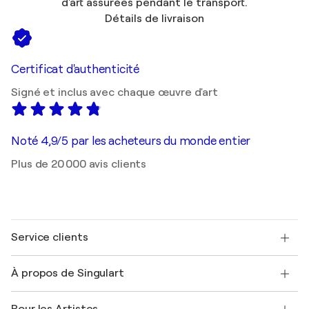
d'art assurées pendant le transport.
Détails de livraison
Certificat d'authenticité
Signé et inclus avec chaque œuvre d'art
Noté 4,9/5 par les acheteurs du monde entier
Plus de 20 000 avis clients
Service clients
Nous contacter
À propos de Singulart
Expédition
Politique de retour
A propos de nous
Témoignages de clients