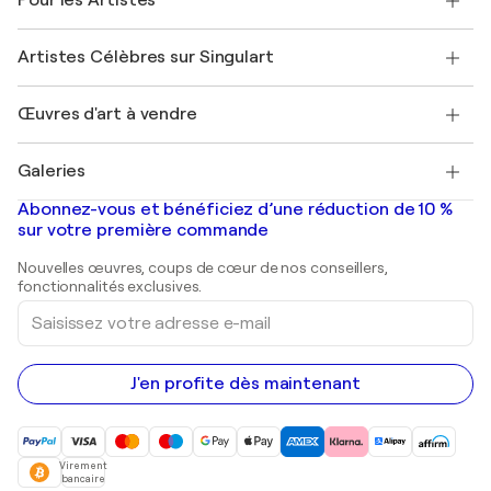
Pour les Artistes
FAQ
Offrir une carte cadeau
Sociétés affiliées
Rejoignez notre programme commercial
Rejoindre Singulart en tant qu'artiste
Nos artistes
Mon compte
Artistes Célèbres sur Singulart
Se connecter en tant qu'Artiste
Magazine Singulart
Protection acheteur
Emplois
+33 1 76 44 06 42
Henri Matisse
Découvrez une sélection d'art original
Œuvres d'art à vendre
Marc Chagall
Pablo Picasso
Tableaux à vendre
Salvador Dalí
Galeries
Tableaux abstraits à vendre
Banksy
Peintures à l'huile
Mr. Brainwash
Galeries d'art en France
Abonnez-vous et bénéficiez d’une réduction de 10 %
Peintures de paysage
Shepard Fairey
Galeries d'art en Belgique
sur votre première commande
Estampes
Sculptures
Nouvelles œuvres, coups de cœur de nos conseillers,
Peintures acryliques
fonctionnalités exclusives.
Saisissez
votre
adresse
e-
mail
J'en profite dès maintenant
Virement
bancaire