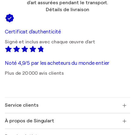
d'art assurées pendant le transport.
Détails de livraison
Certificat d'authenticité
Signé et inclus avec chaque œuvre d'art
Noté 4,9/5 par les acheteurs du monde entier
Plus de 20 000 avis clients
Service clients
Nous contacter
À propos de Singulart
Expédition
Politique de retour
A propos de nous
Témoignages de clients