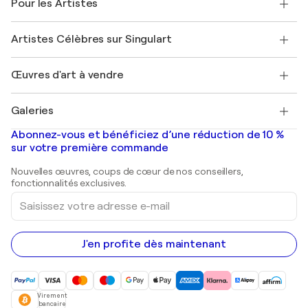
Pour les Artistes
FAQ
Offrir une carte cadeau
Sociétés affiliées
Rejoignez notre programme commercial
Rejoindre Singulart en tant qu'artiste
Nos artistes
Mon compte
Artistes Célèbres sur Singulart
Se connecter en tant qu'Artiste
Magazine Singulart
Protection acheteur
Emplois
+33 1 76 44 06 42
Henri Matisse
Découvrez une sélection d'art original
Œuvres d'art à vendre
Marc Chagall
Pablo Picasso
Tableaux à vendre
Salvador Dalí
Galeries
Tableaux abstraits à vendre
Banksy
Peintures à l'huile
Mr. Brainwash
Galeries d'art en France
Abonnez-vous et bénéficiez d’une réduction de 10 %
Peintures de paysage
Shepard Fairey
Galeries d'art en Belgique
sur votre première commande
Estampes
Sculptures
Nouvelles œuvres, coups de cœur de nos conseillers,
Peintures acryliques
fonctionnalités exclusives.
Saisissez
votre
adresse
e-
mail
J'en profite dès maintenant
Virement
bancaire