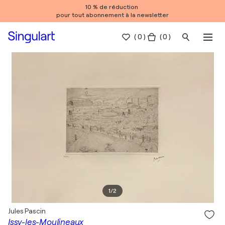
10 % de réduction
pour tout abonnement à la newsletter
(
0
)
( 0 )
1
/
2
Jules Pascin
Issy-les-Moulineaux