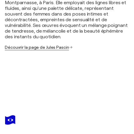
Montparnasse, à Paris. Elle employait des lignes libres et
fluides, ainsi qu'une palette délicate, représentant
souvent des femmes dans des poses intimes et
décontractées, empreintes de sensualité et de
vulnérabilité. Ses œuvres évoquent un mélange poignant
de tendresse, de mélancolie et de la beauté éphémère
des instants du quotidien.
Découvrir la page de Jules Pascin
JULES PASCIN
Issy-les-Moulineaux
480 $US
Faire une offre
Acquérir