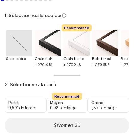
1. Sélectionnez la couleur
Recommandé
Sans cadre
Grain noir
Grain blanc
Bois foncé
Bois cla
+ 270 $US
+ 270 $US
+ 270 $US
+ 270 
2. Sélectionnez la taille
Recommandé
Petit
Moyen
Grand
0,59" de large
0,98" de large
1,37" de large
Voir en 3D