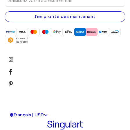
votre
adresse
e-
mail
J'en profite dès maintenant
Virement
bancaire
Français | USD