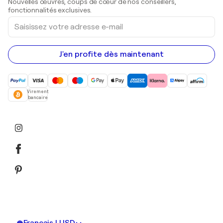
Nouvelles œuvres, coups de cœur de nos conseillers,
Peintures acryliques
fonctionnalités exclusives.
Saisissez
votre
adresse
e-
mail
J'en profite dès maintenant
Virement
bancaire