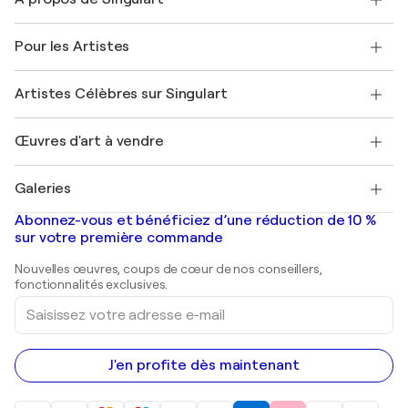
Expédition
Politique de retour
A propos de nous
Témoignages de clients
Pour les Artistes
FAQ
Offrir une carte cadeau
Sociétés affiliées
Rejoignez notre programme commercial
Rejoindre Singulart en tant qu'artiste
Nos artistes
Mon compte
Artistes Célèbres sur Singulart
Se connecter en tant qu'Artiste
Magazine Singulart
Protection acheteur
Emplois
+33 1 76 44 06 42
Henri Matisse
Découvrez une sélection d'art original
Œuvres d'art à vendre
Marc Chagall
Pablo Picasso
Tableaux à vendre
Salvador Dalí
Galeries
Tableaux abstraits à vendre
Banksy
Peintures à l'huile
Mr. Brainwash
Galeries d'art en France
Abonnez-vous et bénéficiez d’une réduction de 10 %
Peintures de paysage
Shepard Fairey
Galeries d'art en Belgique
sur votre première commande
Estampes
Sculptures
Nouvelles œuvres, coups de cœur de nos conseillers,
Peintures acryliques
fonctionnalités exclusives.
Saisissez
votre
adresse
e-
mail
J'en profite dès maintenant