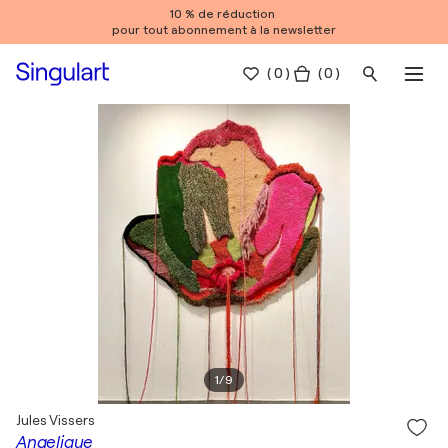
10 % de réduction
pour tout abonnement à la newsletter
(
0
)
( 0 )
1
/
9
Jules Vissers
Angelique