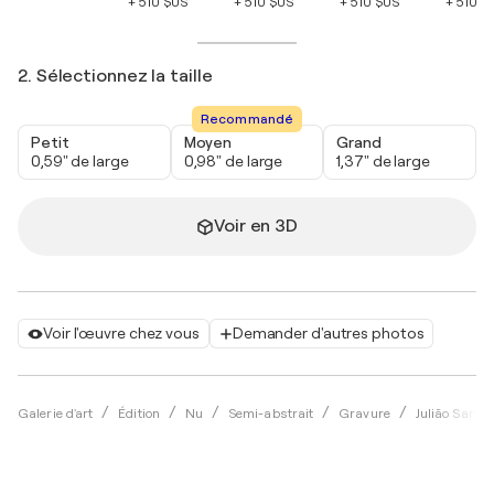
+ 510 $US
+ 510 $US
+ 510 $US
+ 510 $
2. Sélectionnez la taille
Recommandé
Petit
Moyen
Grand
0,59" de large
0,98" de large
1,37" de large
Voir en 3D
Voir l'œuvre chez vous
Demander d'autres photos
Galerie d'art
Édition
Nu
Semi-abstrait
Gravure
Julião Sarme