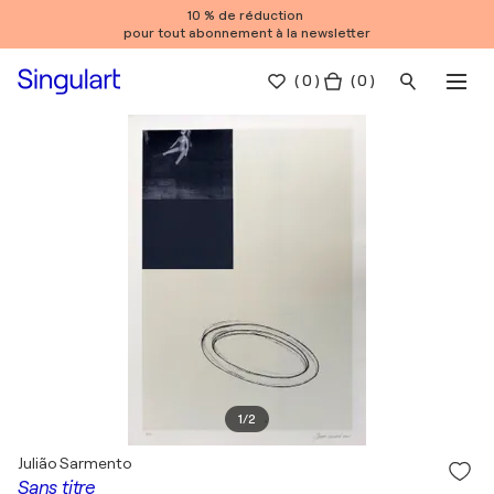
10 % de réduction
pour tout abonnement à la newsletter
(
0
)
( 0 )
1
/
2
Julião Sarmento
Sans titre