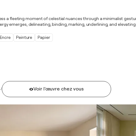
 express a fleeting moment of celestial nuances through a minimalist ges
ynergy emerges, delineating, binding, marking, underlining, and elevating
Encre
Peinture
Papier
Voir l'œuvre chez vous
U