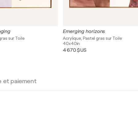
nging
Emerging horizons
gras sur Toile
Acrylique, Pastel gras sur Toile
40x40in
4 670 $US
e et paiement