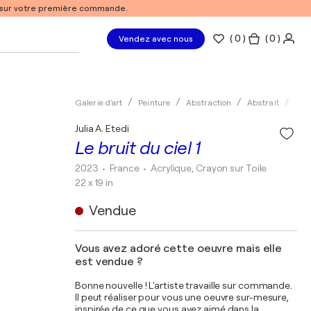
% sur votre première commande.
(
0
)
( 0 )
Vendez avec nous
Galerie d'art
Peinture
Abstraction
Abstrait
Acry
Julia A. Etedi
Le bruit du ciel 1
2023
• France
•
Acrylique, Crayon sur Toile
22 x 19 in
Vendue
Vous avez adoré cette oeuvre mais elle
est vendue ?
Bonne nouvelle ! L'artiste travaille sur commande.
Il peut réaliser pour vous une oeuvre sur-mesure,
inspirée de ce que vous avez aimé dans la