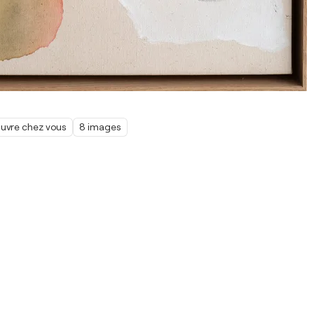
œuvre chez vous
8 images