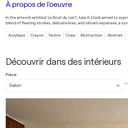
À propos de l'oeuvre
In the artwork entitled 'Le Bruit du ciel 1', Julia A. Etedi aimed to
blend of fleeting strokes, delicate lines, and vibrant expanses, a s
Acrylique
Crayon
Feutre
Craie
Abstraction
Abstrait
Découvrir dans des intérieurs
Pièce
O
Salon