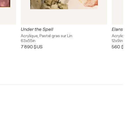
Under the Spell
Elans p
Acrylique, Pastel gras sur Lin
Acrylique
63x55in
12x9in
7 890 $US
560 $U