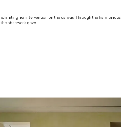
ture, limiting her intervention on the canvas. Through the harmonious
 the observer's gaze.