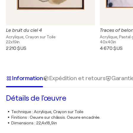
Le bruit du ciel 4
Traces of belo
Acrylique, Crayon sur Toile
Acrylique, Pastel 
22x19in
40x40in
2 210 $US
4 670 $US
Information
Expédition et retours
Garanti
Détails de l'œuvre
Technique
:
Acrylique, Crayon sur Toile
Finitions
:
Oeuvre sur châssis. Oeuvre encadrée.
Dimensions
:
22,4x18,9in