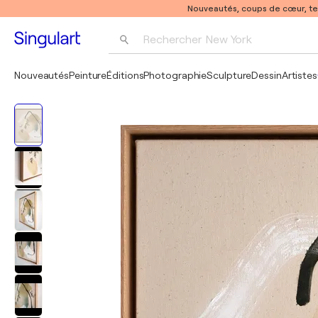
Nouveautés, coups de cœur, t
Rechercher 
New York
Photographie
Nouveautés
Peinture
Éditions
Photographie
Sculpture
Dessin
Artistes
Pop Art
Pablo Picasso