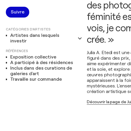
des photog
Suivre
féminité es
vois, je co
CATÉGORIES D'ARTISTES
Artistes dans lesquels
crée. »
investir
RÉFÉRENCES
Julia A. Etedi est u
Exposition collective
figuré dans des prix,
A participé à des résidences
aime expérimenter di
Inclus dans des curations de
et la soie, et explor
galeries d'art
œuvres photographiq
Travaille sur commande
apparaissent à la fo
mystérieuses. L'ense
création artistique 
Découvrir la page de Jul