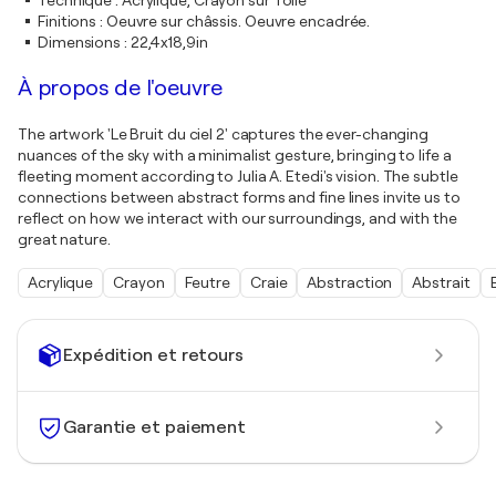
Technique
:
Acrylique, Crayon sur Toile
Finitions
:
Oeuvre sur châssis. Oeuvre encadrée.
Dimensions
:
22,4x18,9in
À propos de l'oeuvre
The artwork 'Le Bruit du ciel 2' captures the ever-changing
nuances of the sky with a minimalist gesture, bringing to life a
fleeting moment according to Julia A. Etedi's vision. The subtle
connections between abstract forms and fine lines invite us to
reflect on how we interact with our surroundings, and with the
great nature.
Acrylique
Crayon
Feutre
Craie
Abstraction
Abstrait
Expédition et retours
Garantie et paiement