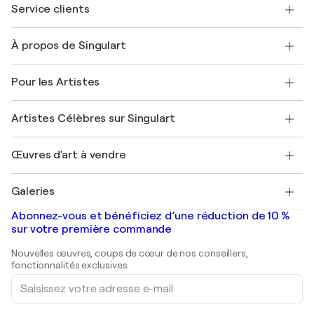
Service clients
Nous contacter
À propos de Singulart
Expédition
Politique de retour
A propos de nous
Témoignages de clients
Pour les Artistes
FAQ
Offrir une carte cadeau
Sociétés affiliées
Rejoignez notre programme commercial
Rejoindre Singulart en tant qu'artiste
Nos artistes
Mon compte
Artistes Célèbres sur Singulart
Se connecter en tant qu'Artiste
Magazine Singulart
Protection acheteur
Emplois
+33 1 76 44 06 42
Henri Matisse
Découvrez une sélection d'art original
Œuvres d'art à vendre
Marc Chagall
Pablo Picasso
Tableaux à vendre
Salvador Dalí
Galeries
Tableaux abstraits à vendre
Banksy
Peintures à l'huile
Mr. Brainwash
Galeries d'art en France
Abonnez-vous et bénéficiez d’une réduction de 10 %
Peintures de paysage
Shepard Fairey
Galeries d'art en Belgique
sur votre première commande
Estampes
Sculptures
Nouvelles œuvres, coups de cœur de nos conseillers,
Peintures acryliques
fonctionnalités exclusives.
Saisissez
votre
adresse