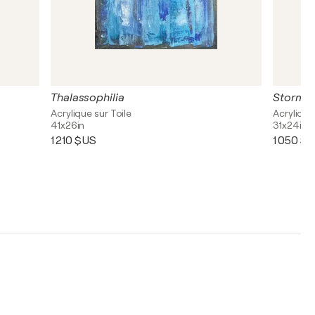
Thalassophilia
Stormy 
Acrylique sur Toile
Acrylique
41x26in
31x24in
1 210 $US
1 050 $