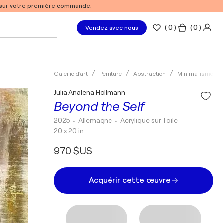
% sur votre première commande.
(
0
)
( 0 )
Vendez avec nous
Galerie d'art
Peinture
Abstraction
Minimalisme
Julia Analena Hollmann
Beyond the Self
2025
• Allemagne
•
Acrylique sur Toile
20 x 20 in
970 $US
Acquérir cette œuvre