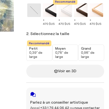
Recommandé
+
+
+
+
+
470 $US
470 $US
470 $US
470 $US
47
2. Sélectionnez la taille
Recommandé
Petit
Moyen
Grand
0,39" de
0,78" de
0,98" de
large
large
large
Voir en 3D
Parlez à un conseiller artistique
Appel
+33 1 76 44 06 42
ou
nous contacter