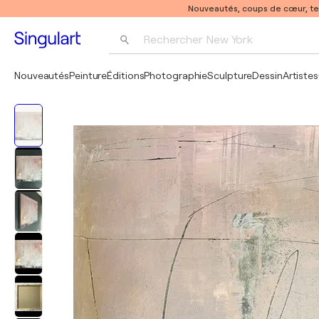
Nouveautés, coups de cœur, t
Rechercher 
New York
Photographie
Nouveautés
Peinture
Éditions
Photographie
Sculpture
Dessin
Artistes
Pop Art
Pablo Picasso