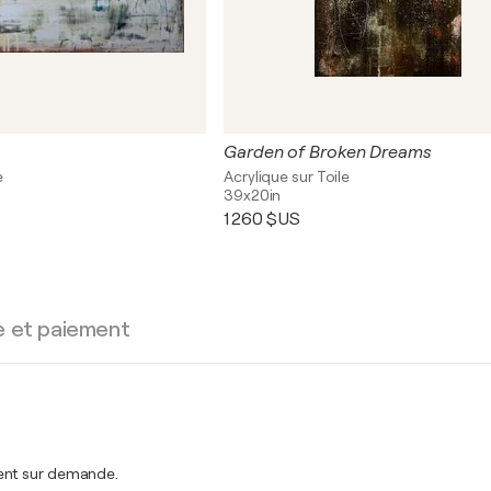
Garden of Broken Dreams
e
Acrylique sur Toile
39x20in
1 260 $US
e et paiement
ment sur demande.