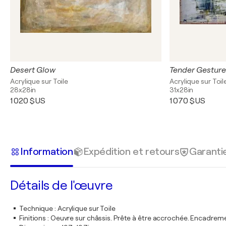
Desert Glow
Tender Gesture
Acrylique sur Toile
Acrylique sur Toil
28x28in
31x28in
1 020 $US
1 070 $US
Information
Expédition et retours
Garanti
Détails de l'œuvre
Technique
:
Acrylique sur Toile
Finitions
:
Oeuvre sur châssis. Prête à être accrochée. Encadre