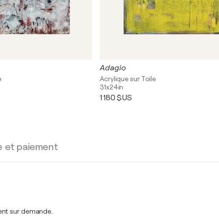
Adagio
e
Acrylique sur Toile
31x24in
1 180 $US
e et paiement
ment sur demande.