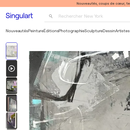
Nouveautés, coups de cœur, t
Rechercher 
New York
Photographie
Nouveautés
Peinture
Éditions
Photographie
Sculpture
Dessin
Artistes
Pop Art
Pablo Picasso