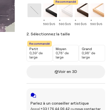
Recommandé
+
+
+
+
+
590 $US
590 $US
590 $US
590 $US
59
2. Sélectionnez la taille
Recommandé
Petit
Moyen
Grand
0,39" de
0,78" de
0,98" de
large
large
large
Voir en 3D
Parlez à un conseiller artistique
Appel
+33 1 76 44 06 42
ou
nous contacter