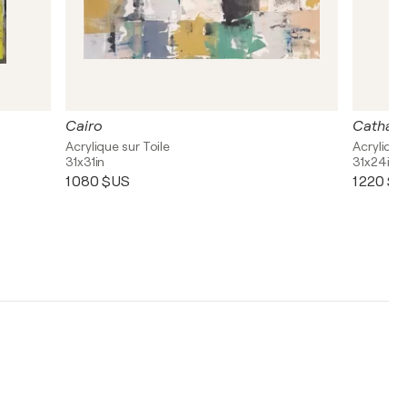
Cairo
Cathars
Acrylique sur Toile
Acrylique
31x31in
31x24in
1 080 $US
1 220 $