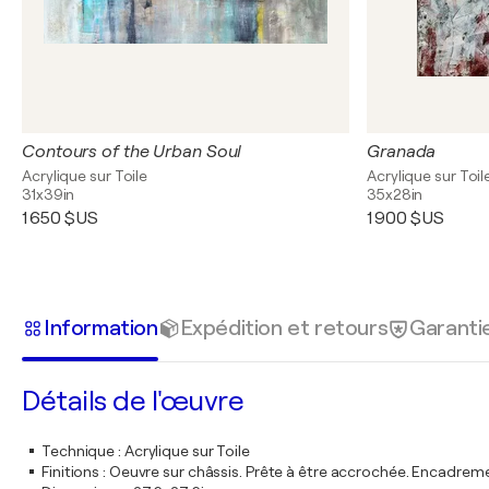
Contours of the Urban Soul
Granada
Acrylique sur Toile
Acrylique sur Toil
31x39in
35x28in
1 650 $US
1 900 $US
Information
Expédition et retours
Garanti
Détails de l'œuvre
Technique
:
Acrylique sur Toile
Finitions
:
Oeuvre sur châssis. Prête à être accrochée. Encadre