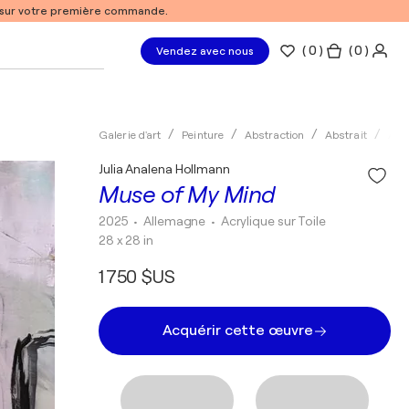
% sur votre première commande.
(
0
)
( 0 )
Vendez avec nous
Galerie d'art
Peinture
Abstraction
Abstrait
Acry
Julia Analena Hollmann
Muse of My Mind
2025
• Allemagne
•
Acrylique sur Toile
28 x 28 in
1 750 $US
Acquérir cette œuvre