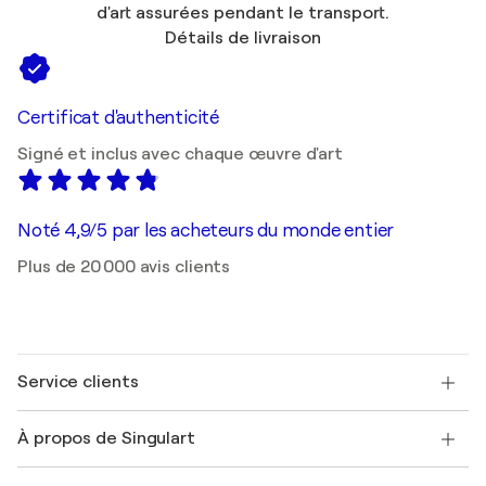
d'art assurées pendant le transport.
Détails de livraison
Certificat d'authenticité
Signé et inclus avec chaque œuvre d'art
Noté 4,9/5 par les acheteurs du monde entier
Plus de 20 000 avis clients
Service clients
Nous contacter
À propos de Singulart
Expédition
Politique de retour
A propos de nous
Témoignages de clients