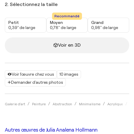
2. Sélectionnez la taille
Recommandé
Petit
Moyen
Grand
0,39" de large
0,78" de large
0,98" de large
Voir en 3D
Voir l'œuvre chez vous
10 images
Demander d'autres photos
Galerie d'art
Peinture
Abstraction
Minimalisme
Acrylique
Ju
Autres œuvres de
Julia Analena Hollmann