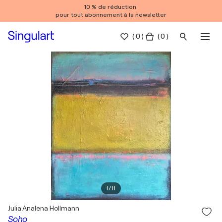
10 % de réduction
pour tout abonnement à la newsletter
(
0
)
( 0 )
1
/
11
Julia Analena Hollmann
Soho