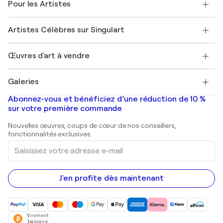
Pour les Artistes
FAQ
Offrir une carte cadeau
Sociétés affiliées
Rejoignez notre programme commercial
Rejoindre Singulart en tant qu'artiste
Nos artistes
Mon compte
Artistes Célèbres sur Singulart
Se connecter en tant qu'Artiste
Magazine Singulart
Protection acheteur
Emplois
+33 1 76 44 06 42
Henri Matisse
Découvrez une sélection d'art original
Œuvres d'art à vendre
Marc Chagall
Pablo Picasso
Tableaux à vendre
Salvador Dalí
Galeries
Tableaux abstraits à vendre
Banksy
Peintures à l'huile
Mr. Brainwash
Galeries d'art en France
Abonnez-vous et bénéficiez d’une réduction de 10 %
Peintures de paysage
Shepard Fairey
Galeries d'art en Belgique
sur votre première commande
Estampes
Sculptures
Nouvelles œuvres, coups de cœur de nos conseillers,
Peintures acryliques
fonctionnalités exclusives.
Saisissez
votre
adresse
e-
mail
J'en profite dès maintenant
Virement
bancaire