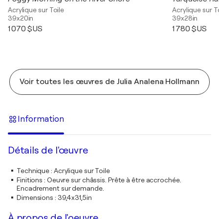
Acrylique sur Toile
Acrylique sur T
39x20in
39x28in
1 070 $US
1 780 $US
Voir toutes les œuvres de Julia Analena Hollmann
Information
Détails de l'œuvre
Technique
:
Acrylique sur Toile
Finitions
:
Oeuvre sur châssis. Prête à être accrochée.
Encadrement sur demande.
Dimensions
:
39,4x31,5in
À propos de l'oeuvre