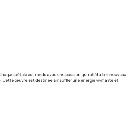
s. Chaque pétale est rendu avec une passion qui reflète le renouveau
le. Cette œuvre est destinée à insuffler une énergie vivifiante et