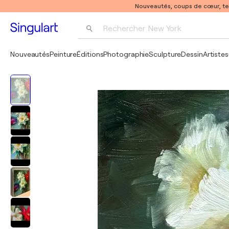
Nouveautés, coups de cœur, t
Rechercher 
New York
Photographie
Nouveautés
Peinture
Éditions
Photographie
Sculpture
Dessin
Artistes
Pop Art
Pablo Picasso