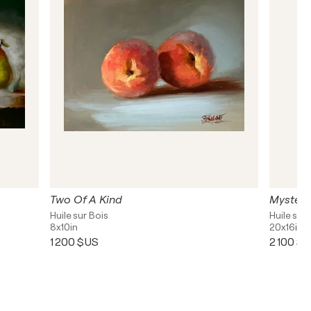
Two Of A Kind
Mystery 
Huile sur Bois
Huile sur 
8x10in
20x16in
1 200 $US
2 100 $