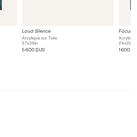
Loud Silence
Focus on
Acrylique sur Toile
Acrylique
57x38in
24x20in
5 600 $US
1 600 $