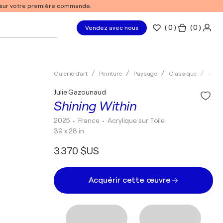
% sur votre première commande.
(
0
)
( 0 )
Vendez avec nous
Galerie d'art
Peinture
Paysage
Classique
Acryl
Julie Gazounaud
Shining Within
2025
• France
•
Acrylique sur Toile
39 x 28 in
3 370 $US
Acquérir cette œuvre