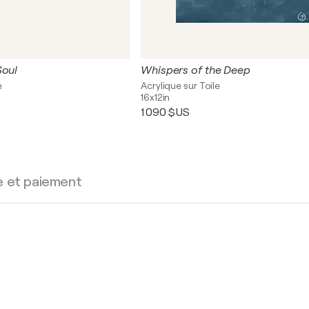
Soul
Whispers of the Deep
e
Acrylique sur Toile
16x12in
1 090 $US
e et paiement