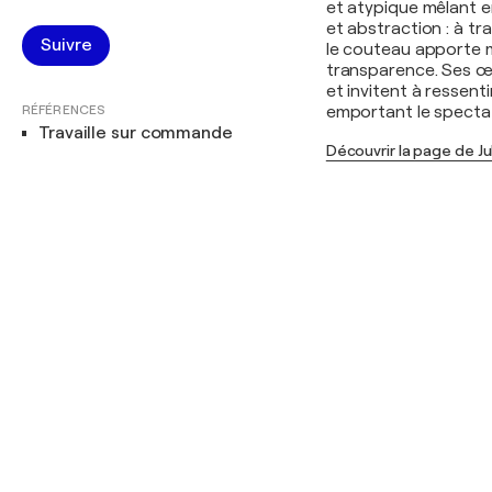
et atypique mêlant e
et abstraction : à tr
Suivre
le couteau apporte ma
transparence. Ses œu
et invitent à ressenti
RÉFÉRENCES
emportant le specta
Travaille sur commande
Découvrir la page de J