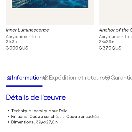
Inner Luminescence
Anchor of the 
Acrylique sur Toile
Acrylique sur Toil
31x31in
28x39in
3 000 $US
3 370 $US
Information
Expédition et retours
Garanti
Détails de l'œuvre
Technique
:
Acrylique sur Toile
Finitions
:
Oeuvre sur châssis. Oeuvre encadrée.
Dimensions
:
39,4x27,6in