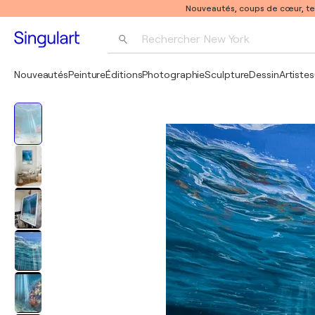
Nouveautés, coups de cœur, t
Rechercher 
New York
Photographie
Nouveautés
Peinture
Éditions
Photographie
Sculpture
Dessin
Artistes
Pop Art
Pablo Picasso