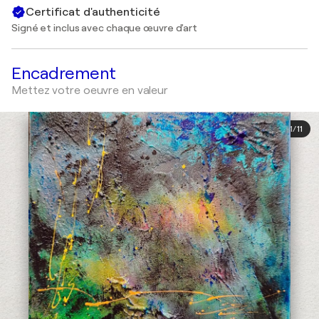
Certificat d'authenticité
Signé et inclus avec chaque œuvre d'art
Encadrement
Mettez votre oeuvre en valeur
1
/
11