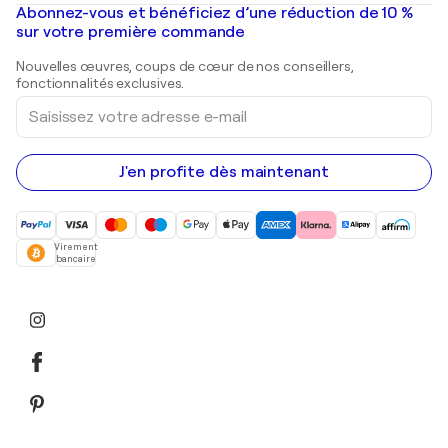
Mr. Brainwash
Galeries d'art en France
Abonnez-vous et bénéficiez d’une réduction de 10 %
Peintures de paysage
Shepard Fairey
Galeries d'art en Belgique
sur votre première commande
Estampes
Sculptures
Nouvelles œuvres, coups de cœur de nos conseillers,
Peintures acryliques
fonctionnalités exclusives.
Saisissez
votre
adresse
e-
mail
J'en profite dès maintenant
Virement
bancaire