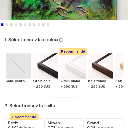
1. Sélectionnez la couleur
Recommandé
Sans cadre
Grain noir
Grain blanc
Bois foncé
Bois cla
+ 290 $US
+ 290 $US
+ 290 $US
+ 290 
2. Sélectionnez la taille
Recommandé
Petit
Moyen
Grand
0,39" de large
0,78" de large
0,98" de large