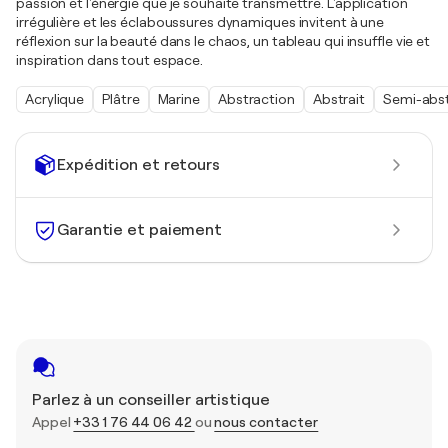
passion et l'énergie que je souhaite transmettre. L'application
irrégulière et les éclaboussures dynamiques invitent à une
réflexion sur la beauté dans le chaos, un tableau qui insuffle vie et
inspiration dans tout espace.
Acrylique
Plâtre
Marine
Abstraction
Abstrait
Semi-abst
Expédition et retours
Garantie et paiement
Parlez à un conseiller artistique
Appel
+33 1 76 44 06 42
ou
nous contacter