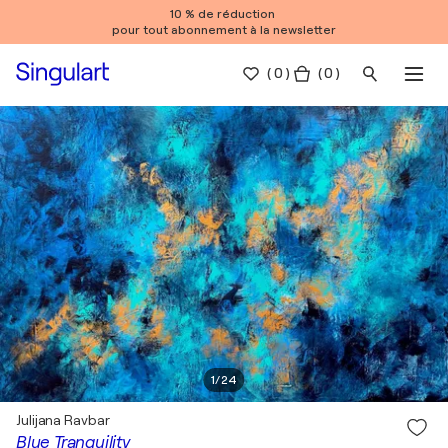
10 % de réduction
pour tout abonnement à la newsletter
(
0
)
( 0 )
1
/
24
Julijana Ravbar
Blue Tranquility