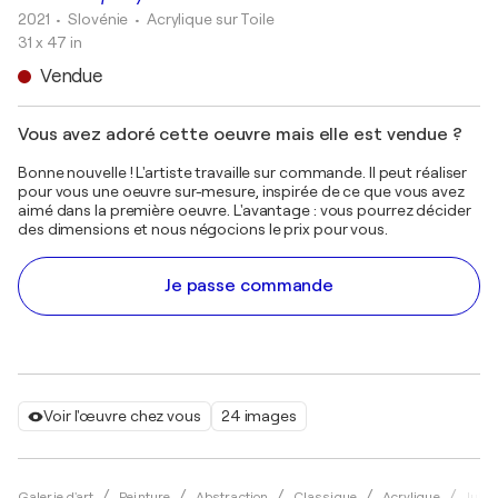
2021
• Slovénie
•
Acrylique sur Toile
31 x 47 in
Vendue
Vous avez adoré cette oeuvre mais elle est vendue ?
Bonne nouvelle ! L'artiste travaille sur commande. Il peut réaliser
pour vous une oeuvre sur-mesure, inspirée de ce que vous avez
aimé dans la première oeuvre. L'avantage : vous pourrez décider
des dimensions et nous négocions le prix pour vous.
Je passe commande
Voir l'œuvre chez vous
24 images
Galerie d'art
Peinture
Abstraction
Classique
Acrylique
Julij