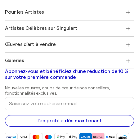
Politique de retour
A propos de nous
Témoignages de clients
Pour les Artistes
FAQ
Offrir une carte cadeau
Sociétés affiliées
Rejoignez notre programme commercial
Rejoindre Singulart en tant qu'artiste
Nos artistes
Mon compte
Artistes Célèbres sur Singulart
Se connecter en tant qu'Artiste
Magazine Singulart
Protection acheteur
Emplois
+33 1 76 44 06 42
Henri Matisse
Découvrez une sélection d'art original
Œuvres d'art à vendre
Marc Chagall
Pablo Picasso
Tableaux à vendre
Salvador Dalí
Galeries
Tableaux abstraits à vendre
Banksy
Peintures à l'huile
Mr. Brainwash
Galeries d'art en France
Abonnez-vous et bénéficiez d’une réduction de 10 %
Peintures de paysage
Shepard Fairey
Galeries d'art en Belgique
sur votre première commande
Estampes
Sculptures
Nouvelles œuvres, coups de cœur de nos conseillers,
Peintures acryliques
fonctionnalités exclusives.
Saisissez
votre
adresse
e-
mail
J'en profite dès maintenant