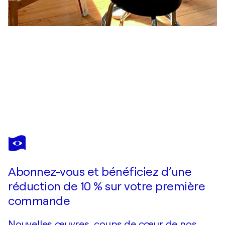
JULIJANA
RAVBAR
Vous avez adoré cette oeuvre mais elle est vendue ?
Blue Tranquility
Abonnez-vous et bénéficiez d’une
Je passe commande
réduction de 10 % sur votre première
commande
Nouvelles œuvres, coups de cœur de nos