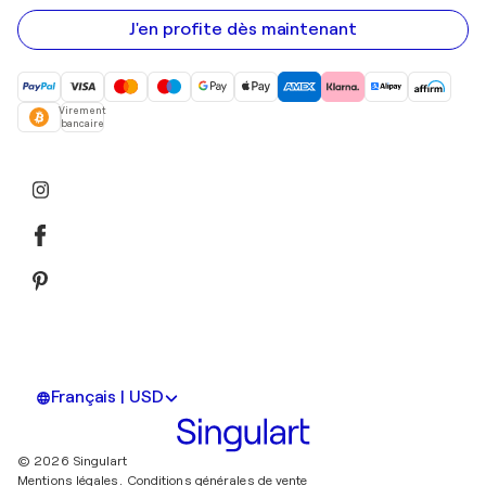
e-
mail
J'en profite dès maintenant
Virement
bancaire
Français | USD
© 2026 Singulart
Mentions légales.
Conditions générales de vente