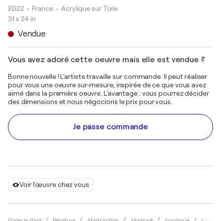
2022
• France
•
Acrylique sur Toile
31 x 24 in
Vendue
Vous avez adoré cette oeuvre mais elle est vendue ?
Bonne nouvelle ! L'artiste travaille sur commande. Il peut réaliser
pour vous une oeuvre sur-mesure, inspirée de ce que vous avez
aimé dans la première oeuvre. L'avantage : vous pourrez décider
des dimensions et nous négocions le prix pour vous.
Je passe commande
Voir l'œuvre chez vous
Galerie d'art
Peinture
Abstraction
Abstrait
Acrylique
Kader 