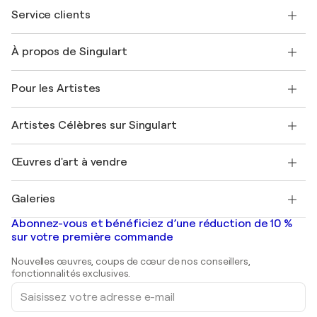
Service clients
Nous contacter
À propos de Singulart
Expédition
Politique de retour
A propos de nous
Témoignages de clients
Pour les Artistes
FAQ
Offrir une carte cadeau
Sociétés affiliées
Rejoignez notre programme commercial
Rejoindre Singulart en tant qu'artiste
Nos artistes
Mon compte
Artistes Célèbres sur Singulart
Se connecter en tant qu'Artiste
Magazine Singulart
Protection acheteur
Emplois
+33 1 76 44 06 42
Henri Matisse
Découvrez une sélection d'art original
Œuvres d'art à vendre
Marc Chagall
Pablo Picasso
Tableaux à vendre
Salvador Dalí
Galeries
Tableaux abstraits à vendre
Banksy
Peintures à l'huile
Mr. Brainwash
Galeries d'art en France
Abonnez-vous et bénéficiez d’une réduction de 10 %
Peintures de paysage
Shepard Fairey
Galeries d'art en Belgique
sur votre première commande
Estampes
Sculptures
Nouvelles œuvres, coups de cœur de nos conseillers,
Peintures acryliques
fonctionnalités exclusives.
Saisissez
votre
adresse