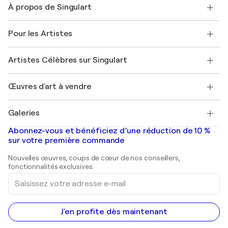
À propos de Singulart
Expédition
Politique de retour
A propos de nous
Témoignages de clients
Pour les Artistes
FAQ
Offrir une carte cadeau
Sociétés affiliées
Rejoignez notre programme commercial
Rejoindre Singulart en tant qu'artiste
Nos artistes
Mon compte
Artistes Célèbres sur Singulart
Se connecter en tant qu'Artiste
Magazine Singulart
Protection acheteur
Emplois
+33 1 76 44 06 42
Henri Matisse
Découvrez une sélection d'art original
Œuvres d'art à vendre
Marc Chagall
Pablo Picasso
Tableaux à vendre
Salvador Dalí
Galeries
Tableaux abstraits à vendre
Banksy
Peintures à l'huile
Mr. Brainwash
Galeries d'art en France
Abonnez-vous et bénéficiez d’une réduction de 10 %
Peintures de paysage
Shepard Fairey
Galeries d'art en Belgique
sur votre première commande
Estampes
Sculptures
Nouvelles œuvres, coups de cœur de nos conseillers,
Peintures acryliques
fonctionnalités exclusives.
Saisissez
votre
adresse
e-
mail
J'en profite dès maintenant