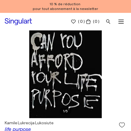
10 % de réduction
pour tout abonnement à la newsletter
(
0
)
( 0 )
1
/
5
Kamile Lukrecija Lukosiute
life purpose