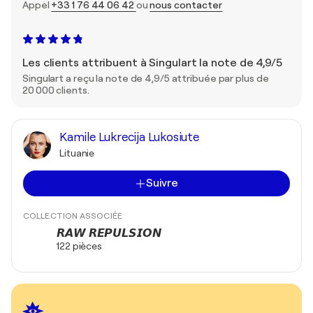
Appel
+33 1 76 44 06 42
ou
nous contacter
Les clients attribuent à Singulart la note de 4,9/5
Singulart a reçu la note de 4,9/5 attribuée par plus de
20 000 clients.
Kamile Lukrecija Lukosiute
Lituanie
Suivre
COLLECTION ASSOCIÉE
𝙍𝘼𝙒 𝙍𝙀𝙋𝙐𝙇𝙎𝙄𝙊𝙉
122 pièces