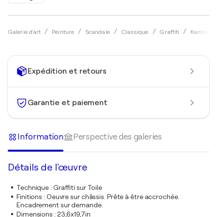
Galerie d'art
Peinture
Scandale
Classique
Graffiti
Kamile Lu
Expédition et retours
Garantie et paiement
Information
Perspective des galeries
Détails de l'œuvre
Technique
:
Graffiti sur Toile
Finitions
:
Oeuvre sur châssis. Prête à être accrochée.
Encadrement sur demande.
Dimensions
:
23,6x19,7in