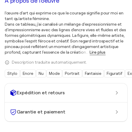
À propos de l'oeuvre
l'œuvre d'art qui exprime ce que le courage signifie pour moi en
tant qu'artiste féminine.
Dans ce tableau, j'ai canalisé un mélange d'expressionnisme et
d'impressionnisme avec des lignes d'encre vives et fluides et des
formes géométriques dynamiques. La figure, elle-même artiste,
symbolise l'esprit féroce et créatif. Son regard introspectif et le
pinceau posé reflètent un moment d'engagement artistique
profond, capturant l'essence de la création.
…
Lire plus
Description traduite automatiquement.
Stylo
Encre
Nu
Mode
Portrait
Fantaisie
Figuratif
Ex
Expédition et retours
Garantie et paiement