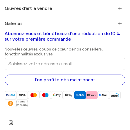
Emplois
+33 1 76 44 06 42
Henri Matisse
Découvrez une sélection d'art original
Œuvres d'art à vendre
Marc Chagall
Pablo Picasso
Tableaux à vendre
Salvador Dalí
Galeries
Tableaux abstraits à vendre
Banksy
Peintures à l'huile
Mr. Brainwash
Galeries d'art en France
Abonnez-vous et bénéficiez d’une réduction de 10 %
Peintures de paysage
Shepard Fairey
Galeries d'art en Belgique
sur votre première commande
Estampes
Sculptures
Nouvelles œuvres, coups de cœur de nos conseillers,
Peintures acryliques
fonctionnalités exclusives.
Saisissez
votre
adresse
e-
mail
J'en profite dès maintenant
Virement
bancaire