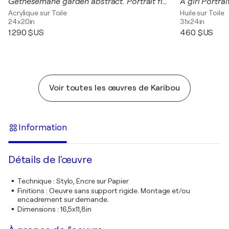
Gethesemane garden abstract. Portrait figurative by karibou.
Acrylique sur Toile
Huile sur Toile
24x20in
31x24in
1 290 $US
460 $US
Voir toutes les œuvres de Karibou
Information
Détails de l'œuvre
Technique
:
Stylo, Encre sur Papier
Finitions
:
Oeuvre sans support rigide. Montage et/ou
encadrement sur demande.
Dimensions
:
16,5x11,8in