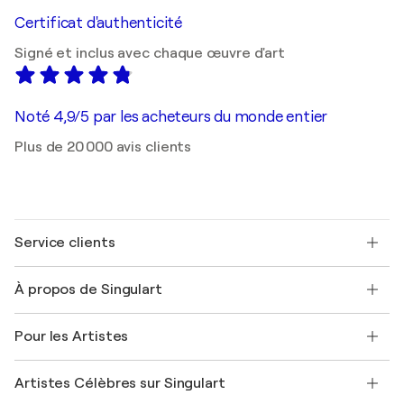
Certificat d'authenticité
Signé et inclus avec chaque œuvre d'art
Noté 4,9/5 par les acheteurs du monde entier
Plus de 20 000 avis clients
Service clients
Nous contacter
À propos de Singulart
Expédition
Politique de retour
A propos de nous
Témoignages de clients
Pour les Artistes
FAQ
Offrir une carte cadeau
Sociétés affiliées
Rejoignez notre programme commercial
Rejoindre Singulart en tant qu'artiste
Nos artistes
Mon compte
Artistes Célèbres sur Singulart
Se connecter en tant qu'Artiste
Magazine Singulart
Protection acheteur