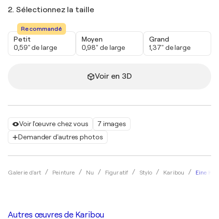
2. Sélectionnez la taille
Recommandé
Petit
Moyen
Grand
0,59" de large
0,98" de large
1,37" de large
Voir en 3D
Voir l'œuvre chez vous
7 images
Demander d'autres photos
Eine Kün
Galerie d'art
Peinture
Nu
Figuratif
Stylo
Karibou
Autres œuvres de
Karibou