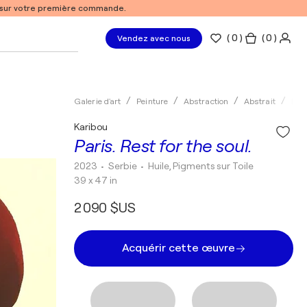
% sur votre première commande.
(
0
)
( 0 )
Vendez avec nous
Galerie d'art
Peinture
Abstraction
Abstrait
Huil
Karibou
Paris. Rest for the soul.
2023
• Serbie
•
Huile, Pigments sur Toile
39 x 47 in
2 090 $US
Acquérir cette œuvre