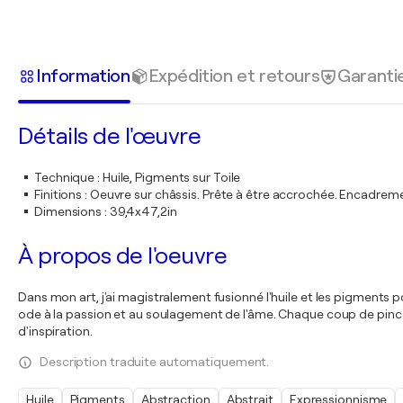
Information
Expédition et retours
Garanti
Détails de l'œuvre
Technique
:
Huile, Pigments sur Toile
Finitions
:
Oeuvre sur châssis. Prête à être accrochée. Encadre
Dimensions
:
39,4x47,2in
À propos de l'oeuvre
Dans mon art, j'ai magistralement fusionné l'huile et les pigments
ode à la passion et au soulagement de l'âme. Chaque coup de pinc
d'inspiration.
Description traduite automatiquement.
Huile
Pigments
Abstraction
Abstrait
Expressionnisme