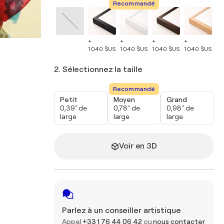
Recommandé
+
+
+
+
+
1 040 $US
1 040 $US
1 040 $US
1 040 $US
1 
2. Sélectionnez la taille
Recommandé
Petit
Moyen
Grand
0,39" de
0,78" de
0,98" de
large
large
large
Voir en 3D
Parlez à un conseiller artistique
Appel
+33 1 76 44 06 42
ou
nous contacter