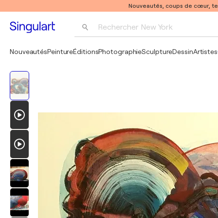
Nouveautés, coups de cœur, t
Rechercher 
New York
Photographie
Nouveautés
Peinture
Éditions
Photographie
Sculpture
Dessin
Artistes
Pop Art
Pablo Picasso