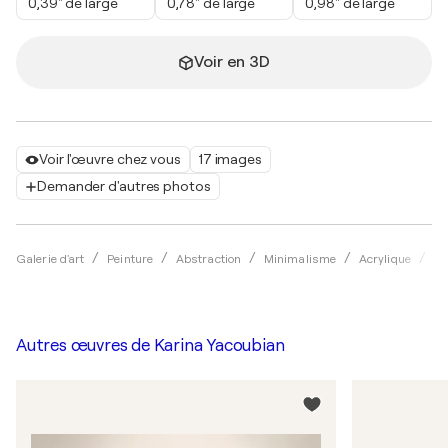
0,39" de large
0,78" de large
0,98" de large
Voir en 3D
Voir l'œuvre chez vous
17 images
Demander d'autres photos
Galerie d'art
Peinture
Abstraction
Minimalisme
Acrylique
Ka
Autres œuvres de
Karina Yacoubian