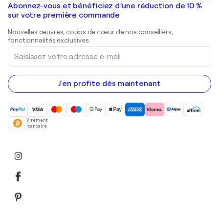
Mr. Brainwash
Galeries d'art en France
Abonnez-vous et bénéficiez d’une réduction de 10 %
Peintures de paysage
Shepard Fairey
Galeries d'art en Belgique
sur votre première commande
Estampes
Sculptures
Nouvelles œuvres, coups de cœur de nos conseillers,
Peintures acryliques
fonctionnalités exclusives.
Saisissez
votre
adresse
e-
mail
J'en profite dès maintenant
Virement
bancaire