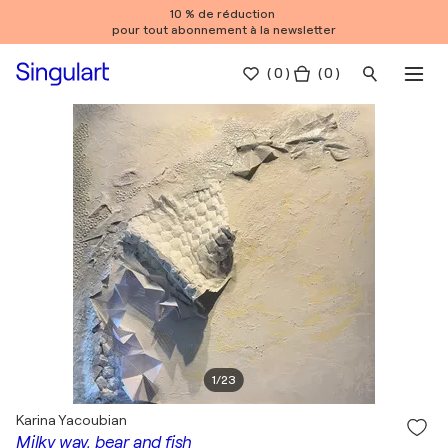
10 % de réduction
pour tout abonnement à la newsletter
(
0
)
( 0 )
1
/
23
Karina Yacoubian
Milky way, bear and fish