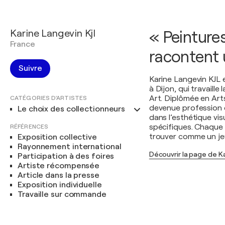
Karine Langevin Kjl
« Peintures
France
racontent u
Suivre
Karine Langevin KJL e
à Dijon, qui travaille
Art. Diplômée en Arts
CATÉGORIES D'ARTISTES
devenue profession 
Le choix des collectionneurs
dans l’esthétique vis
spécifiques. Chaque 
RÉFÉRENCES
trouver comme un jeu
Exposition collective
Rayonnement international
Découvrir la page de Ka
Participation à des foires
Artiste récompensée
Article dans la presse
Exposition individuelle
Travaille sur commande