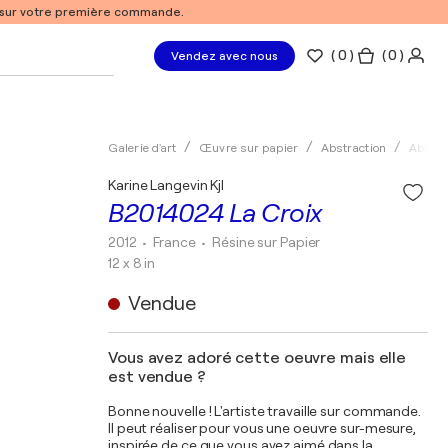
% sur votre première commande.
(
0
)
( 0 )
Vendez avec nous
Galerie d'art
Œuvre sur papier
Abstraction
Abstra
Karine Langevin Kjl
B2014024 La Croix
2012
• France
•
Résine sur Papier
12 x 8 in
Vendue
Vous avez adoré cette oeuvre mais elle
est vendue ?
Bonne nouvelle ! L'artiste travaille sur commande.
Il peut réaliser pour vous une oeuvre sur-mesure,
inspirée de ce que vous avez aimé dans la