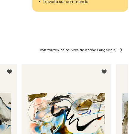
Travaille sur commande
Voir toutes les œuvres de Karine Langevin Kjl