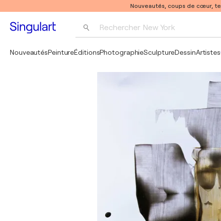
Nouveautés, coups de cœur, t
Rechercher 
New York
Photographie
Nouveautés
Peinture
Éditions
Photographie
Sculpture
Dessin
Artistes
Pop Art
Pablo Picasso