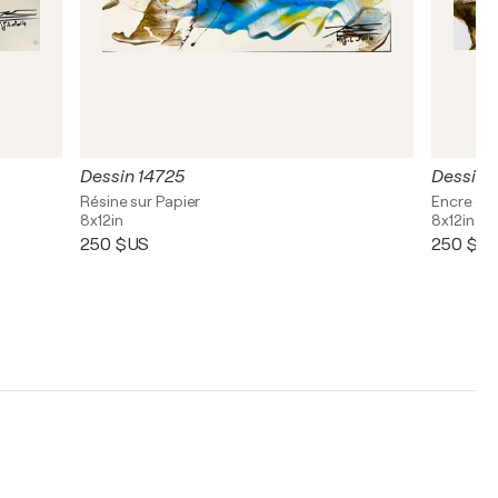
Dessin 14725
Dessin 
Résine sur Papier
Encre de 
8x12in
8x12in
250 $US
250 $U