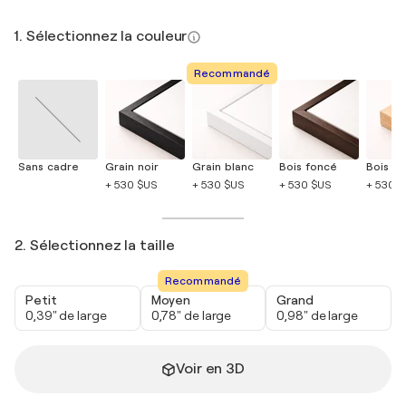
1. Sélectionnez la couleur
Recommandé
Sans cadre
Grain noir
Grain blanc
Bois foncé
Bois cla
+ 530 $US
+ 530 $US
+ 530 $US
+ 530 
2. Sélectionnez la taille
Recommandé
Petit
Moyen
Grand
0,39" de large
0,78" de large
0,98" de large
Voir en 3D