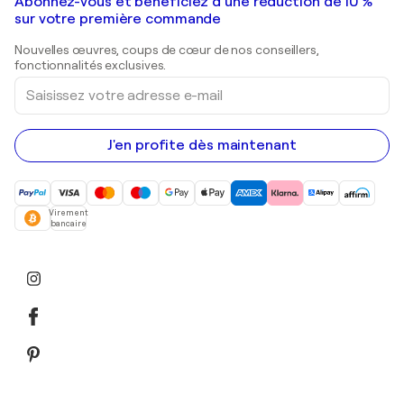
Galeries d'art en France
Abonnez-vous et bénéficiez d’une réduction de 10 %
Peintures de paysage
Shepard Fairey
Galeries d'art en Belgique
sur votre première commande
Estampes
Sculptures
Nouvelles œuvres, coups de cœur de nos conseillers,
Peintures acryliques
fonctionnalités exclusives.
Saisissez
votre
adresse
e-
mail
J'en profite dès maintenant
Virement
bancaire