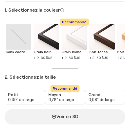
1. Sélectionnez la couleur
Recommandé
Sans cadre
Grain noir
Grain blanc
Bois foncé
Bois cla
+ 2 130 $US
+ 2 130 $US
+ 2 130 $US
+ 2 130
2. Sélectionnez la taille
Recommandé
Petit
Moyen
Grand
0,39" de large
0,78" de large
0,98" de large
Voir en 3D