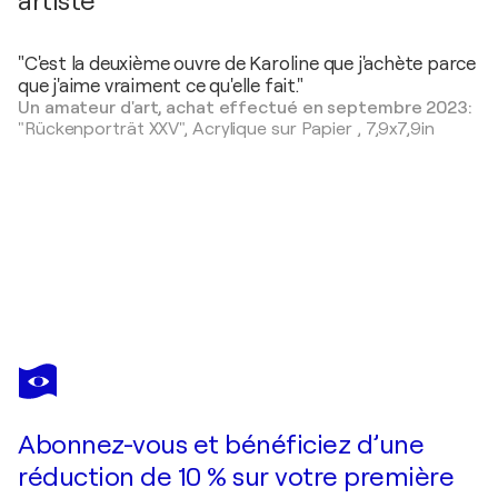
artiste
"C'est la deuxième ouvre de Karoline que j'achète parce
que j'aime vraiment ce qu'elle fait."
Un amateur d'art, achat effectué en septembre 2023:
"Rückenporträt XXV",
Acrylique sur Papier
,
7,9x7,9in
KAROLINE KROISS
Roten Faden gucken
9 770 $US
Faire une offre
Acquérir
Abonnez-vous et bénéficiez d’une
réduction de 10 % sur votre première