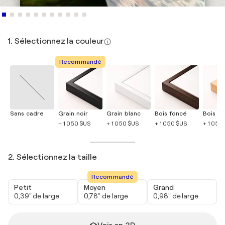
1. Sélectionnez la couleur
Recommandé
Sans cadre
Grain noir
Grain blanc
Bois foncé
Bois cla
+ 1 050 $US
+ 1 050 $US
+ 1 050 $US
+ 1 050
2. Sélectionnez la taille
Recommandé
Petit
Moyen
Grand
0,39" de large
0,78" de large
0,98" de large