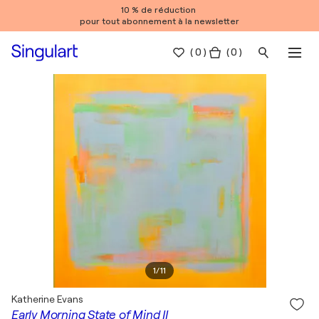
10 % de réduction
pour tout abonnement à la newsletter
(
0
)
( 0 )
1
/
11
Katherine Evans
Early Morning State of Mind II