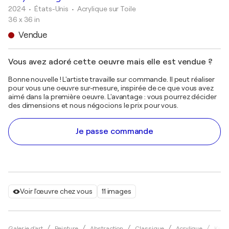
2024
• États-Unis
•
Acrylique sur Toile
36 x 36 in
Vendue
Vous avez adoré cette oeuvre mais elle est vendue ?
Bonne nouvelle ! L'artiste travaille sur commande. Il peut réaliser
pour vous une oeuvre sur-mesure, inspirée de ce que vous avez
aimé dans la première oeuvre. L'avantage : vous pourrez décider
des dimensions et nous négocions le prix pour vous.
Je passe commande
Voir l'œuvre chez vous
11 images
Galerie d'art
Peinture
Abstraction
Classique
Acrylique
Kath