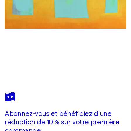
KATHERINE
EVANS
Vous avez adoré cette oeuvre mais elle est vendue ?
Early Morning State of Mind II
Abonnez-vous et bénéficiez d’une
Je passe commande
réduction de 10 % sur votre première
commande