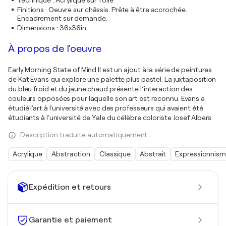
Technique
:
Acrylique sur Toile
Finitions
:
Oeuvre sur châssis. Prête à être accrochée.
Encadrement sur demande.
Dimensions
:
36x36in
À propos de l'oeuvre
Early Morning State of Mind II est un ajout à la série de peintures
de Kat Evans qui explore une palette plus pastel. La juxtaposition
du bleu froid et du jaune chaud présente l’interaction des
couleurs opposées pour laquelle son art est reconnu. Evans a
étudié l'art à l'université avec des professeurs qui avaient été
étudiants à l'université de Yale du célèbre coloriste Josef Albers.
Description traduite automatiquement.
Acrylique
Abstraction
Classique
Abstrait
Expressionnis
Expédition et retours
Garantie et paiement