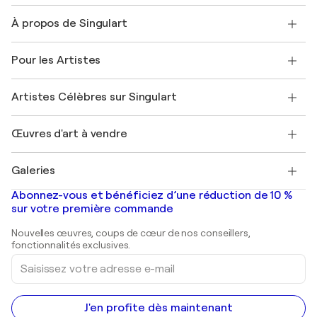
Nous contacter
À propos de Singulart
Expédition
Politique de retour
A propos de nous
Témoignages de clients
Pour les Artistes
FAQ
Offrir une carte cadeau
Sociétés affiliées
Rejoignez notre programme commercial
Rejoindre Singulart en tant qu'artiste
Nos artistes
Mon compte
Artistes Célèbres sur Singulart
Se connecter en tant qu'Artiste
Magazine Singulart
Protection acheteur
Emplois
+33 1 76 44 06 42
Henri Matisse
Découvrez une sélection d'art original
Œuvres d'art à vendre
Marc Chagall
Pablo Picasso
Tableaux à vendre
Salvador Dalí
Galeries
Tableaux abstraits à vendre
Banksy
Peintures à l'huile
Mr. Brainwash
Galeries d'art en France
Abonnez-vous et bénéficiez d’une réduction de 10 %
Peintures de paysage
Shepard Fairey
Galeries d'art en Belgique
sur votre première commande
Estampes
Sculptures
Nouvelles œuvres, coups de cœur de nos conseillers,
Peintures acryliques
fonctionnalités exclusives.
Saisissez
votre
adresse
e-
mail
J'en profite dès maintenant