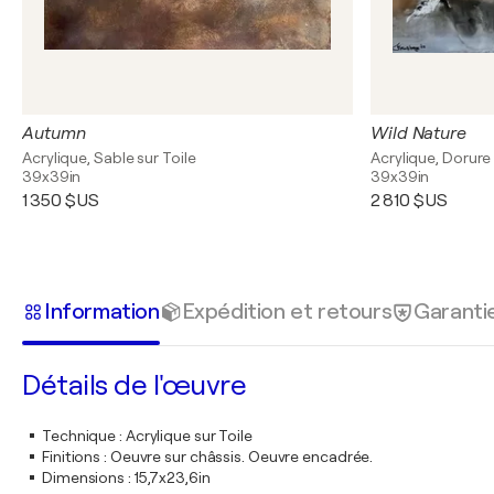
Autumn
Wild Nature
Acrylique, Sable sur Toile
Acrylique, Dorure 
39x39in
39x39in
1 350 $US
2 810 $US
Information
Expédition et retours
Garanti
Détails de l'œuvre
Technique
:
Acrylique sur Toile
Finitions
:
Oeuvre sur châssis. Oeuvre encadrée.
Dimensions
:
15,7x23,6in