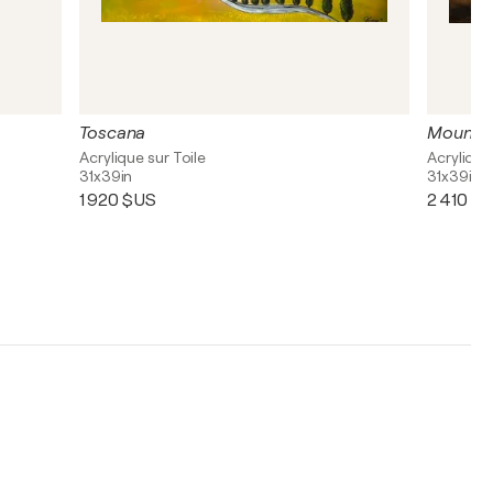
Toscana
Mountai
Acrylique sur Toile
Acrylique
31x39in
31x39in
1 920 $US
2 410 $