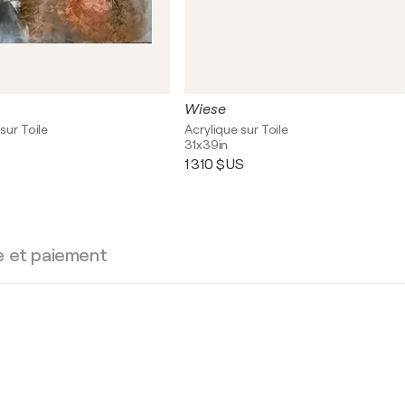
Wiese
sur Toile
Acrylique sur Toile
31x39in
1 310 $US
e et paiement