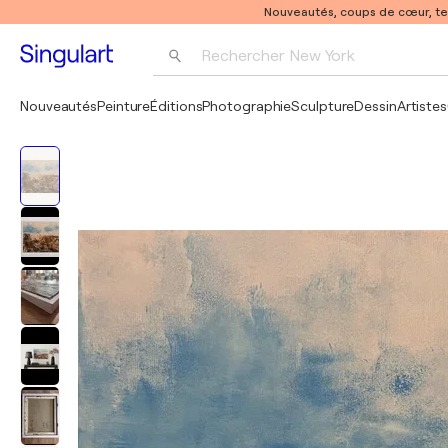
Nouveautés, coups de cœur, t
Rechercher 
New York
Photographie
Nouveautés
Peinture
Éditions
Photographie
Sculpture
Dessin
Artistes
Pop Art
Pablo Picasso