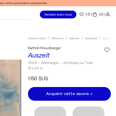
% sur votre première commande.
(
0
)
( 0 )
Vendez avec nous
Galerie d'art
Peinture
Nature
Abstrait
Acryliqu
Kathrin Kreuzberger
Auszeit
2024
• Allemagne
•
Acrylique sur Toile
16 x 24 in
1 150 $US
Acquérir cette œuvre