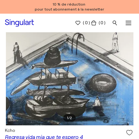
10 % de réduction
pour tout abonnement à la newsletter
(
0
)
( 0 )
1
/
2
Kcho
Regresa vida mia que te espero 4