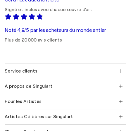
Signé et inclus avec chaque œuvre d'art
Noté 4,9/5 par les acheteurs du monde entier
Plus de 20 000 avis clients
Service clients
Nous contacter
À propos de Singulart
Expédition
Politique de retour
A propos de nous
Témoignages de clients
Pour les Artistes
FAQ
Offrir une carte cadeau
Sociétés affiliées
Rejoignez notre programme commercial
Rejoindre Singulart en tant qu'artiste
Nos artistes
Mon compte
Artistes Célèbres sur Singulart
Se connecter en tant qu'Artiste
Magazine Singulart
Protection acheteur
Emplois
+33 1 76 44 06 42
Henri Matisse
Découvrez une sélection d'art original