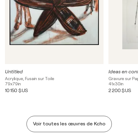
Untitled
Ideas en conf
Acrylique, Fusain sur Toile
Gravure sur Pa
79x79in
41x30in
10 150 $US
2 200 $US
Voir toutes les œuvres de Kcho