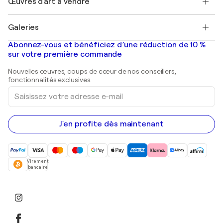
Œuvres d'art à vendre
Marc Chagall
Pablo Picasso
Tableaux à vendre
Salvador Dalí
Galeries
Tableaux abstraits à vendre
Banksy
Peintures à l'huile
Mr. Brainwash
Galeries d'art en France
Abonnez-vous et bénéficiez d’une réduction de 10 %
Peintures de paysage
Shepard Fairey
Galeries d'art en Belgique
sur votre première commande
Estampes
Sculptures
Nouvelles œuvres, coups de cœur de nos conseillers,
Peintures acryliques
fonctionnalités exclusives.
Saisissez
votre
adresse
e-
mail
J'en profite dès maintenant
Virement
bancaire