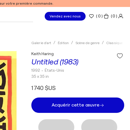
% sur votre première commande.
(
0
)
( 0 )
Vendez avec nous
Galerie d'art
Édition
Scène de genre
Classique
Keith Haring
Untitled (1983)
1992
• États-Unis
35 x 35 in
1 740 $US
Acquérir cette œuvre