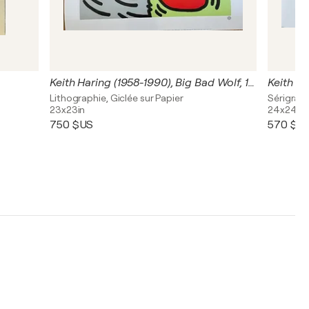
Keith Haring (1958-1990), Big Bad Wolf, 1984, Courtesy Tony Shafrazi Gallery, New York, copyright Estate of Keith Haring 1993, Printed in France
Lithographie, Giclée sur Papier
Sérigraph
23x23in
24x24in
750 $US
570 $U