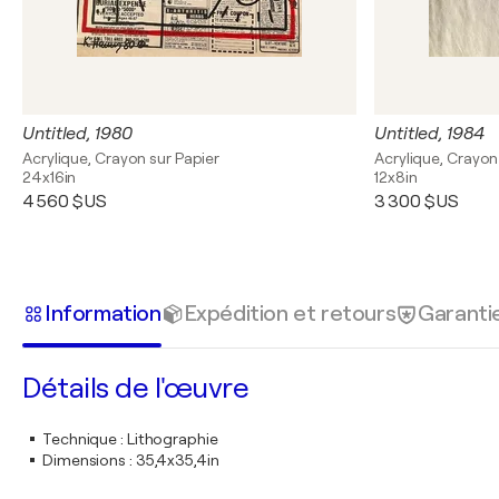
Untitled, 1980
Untitled, 1984
Acrylique, Crayon sur Papier
Acrylique, Crayon
24x16in
12x8in
4 560 $US
3 300 $US
Information
Expédition et retours
Garanti
Détails de l'œuvre
Technique
:
Lithographie
Dimensions
:
35,4x35,4in