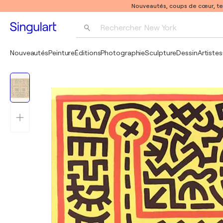
Nouveautés, coups de cœur, t
Rechercher 
New York
Photographie
Nouveautés
Peinture
Éditions
Photographie
Sculpture
Dessin
Artistes
Pop Art
Pablo Picasso