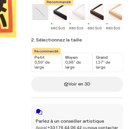
Recommandé
+
+
+
+
+
680 $US
680 $US
680 $US
680 $US
68
2. Sélectionnez la taille
Recommandé
Petit
Moyen
Grand
0,59" de
0,98" de
1,37" de
large
large
large
Voir en 3D
Parlez à un conseiller artistique
Appel
+33 1 76 44 06 42
ou
nous contacter