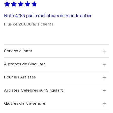
Noté 4,9/5 par les acheteurs du monde entier
Plus de 20 000 avis clients
Service clients
Nous contacter
À propos de Singulart
Expédition
Politique de retour
A propos de nous
Témoignages de clients
Pour les Artistes
FAQ
Offrir une carte cadeau
Sociétés affiliées
Rejoignez notre programme commercial
Rejoindre Singulart en tant qu'artiste
Nos artistes
Mon compte
Artistes Célèbres sur Singulart
Se connecter en tant qu'Artiste
Magazine Singulart
Protection acheteur
Emplois
+33 1 76 44 06 42
Henri Matisse
Découvrez une sélection d'art original
Œuvres d'art à vendre
Marc Chagall
Pablo Picasso
Tableaux à vendre