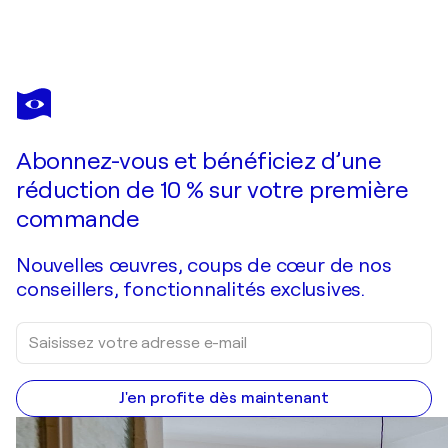
KERRY
CAMPBELL
Vous avez adoré cette oeuvre mais elle est vendue ?
Interlude. Embrace.
Abonnez-vous et bénéficiez d’une
Je passe commande
réduction de 10 % sur votre première
commande
Nouvelles œuvres, coups de cœur de nos
conseillers, fonctionnalités exclusives.
J'en profite dès maintenant