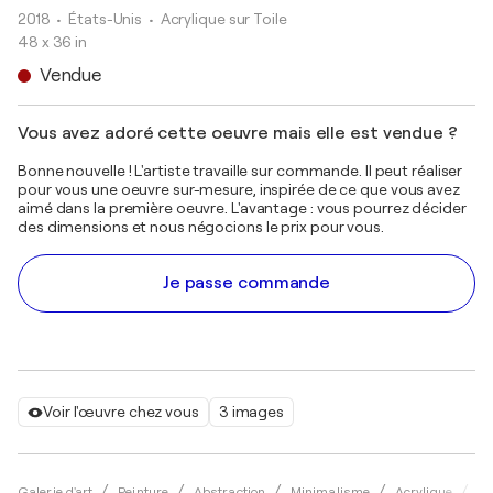
2018
• États-Unis
•
Acrylique sur Toile
48 x 36 in
Vendue
Vous avez adoré cette oeuvre mais elle est vendue ?
Bonne nouvelle ! L'artiste travaille sur commande. Il peut réaliser
pour vous une oeuvre sur-mesure, inspirée de ce que vous avez
aimé dans la première oeuvre. L'avantage : vous pourrez décider
des dimensions et nous négocions le prix pour vous.
Je passe commande
Voir l'œuvre chez vous
3 images
Galerie d'art
Peinture
Abstraction
Minimalisme
Acrylique
Ke