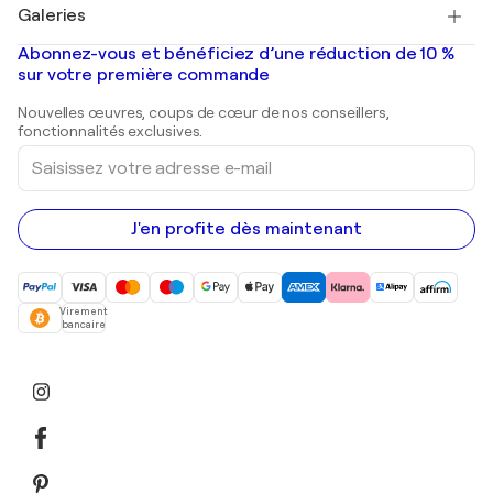
Salvador Dalí
Galeries
Tableaux abstraits à vendre
Banksy
Peintures à l'huile
Mr. Brainwash
Galeries d'art en France
Abonnez-vous et bénéficiez d’une réduction de 10 %
Peintures de paysage
Shepard Fairey
Galeries d'art en Belgique
sur votre première commande
Estampes
Sculptures
Nouvelles œuvres, coups de cœur de nos conseillers,
Peintures acryliques
fonctionnalités exclusives.
Saisissez
votre
adresse
e-
mail
J'en profite dès maintenant
Virement
bancaire