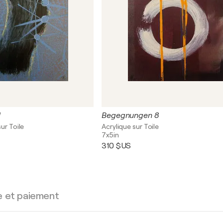
1
Begegnungen 8
sur Toile
Acrylique sur Toile
7x5in
310 $US
e et paiement