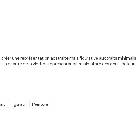
our créer une représentation abstraite mais figurative aux traits minima
e la beauté de la vie. Une représentation minimaliste des gens, de leurs 
ait
Figuratif
Peinture