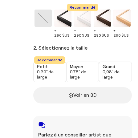
Recommandé
+
+
+
+
+
290 $US
290 $US
290 $US
290 $US
29
2. Sélectionnez la taille
Recommandé
Petit
Moyen
Grand
0,39" de
0,78" de
0,98" de
large
large
large
Voir en 3D
Parlez à un conseiller artistique