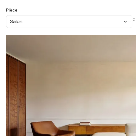
Pièce
O
Salon