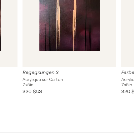
Begegnungen 3
Farben 
Acrylique sur Carton
Acrylique,
7x5in
7x5in
320 $US
320 $U