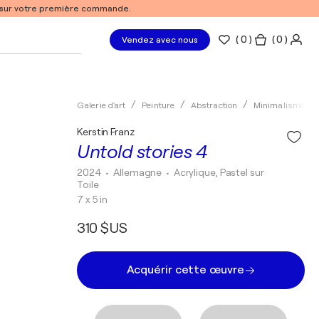
% sur votre première commande.
(
0
)
( 0 )
Vendez avec nous
Galerie d'art
Peinture
Abstraction
Minimalisme
Kerstin Franz
Untold stories 4
2024
• Allemagne
•
Acrylique, Pastel sur
Toile
7 x 5 in
310 $US
Acquérir cette œuvre