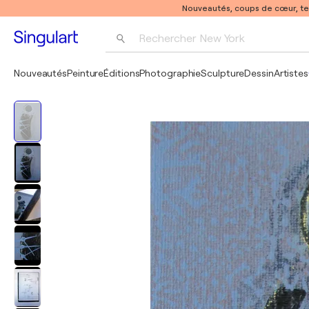
Nouveautés, coups de cœur, t
Rechercher 
New York
Photographie
Nouveautés
Peinture
Éditions
Photographie
Sculpture
Dessin
Artistes
Pop Art
Pablo Picasso