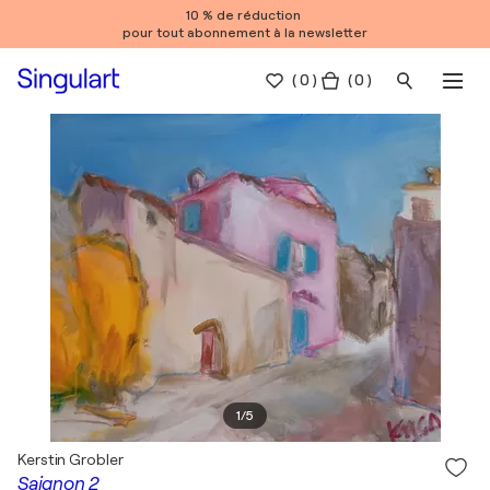
10 % de réduction
pour tout abonnement à la newsletter
(
0
)
( 0 )
1
/
5
Kerstin Grobler
Saignon 2