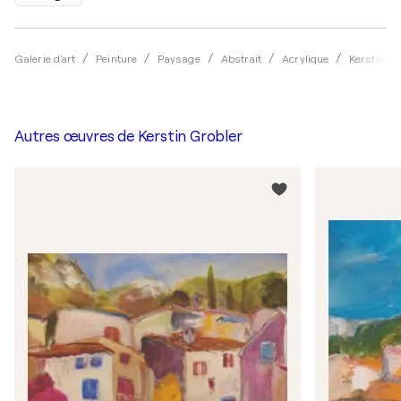
Galerie d'art
Peinture
Paysage
Abstrait
Acrylique
Kerstin Gr
Autres œuvres de
Kerstin Grobler