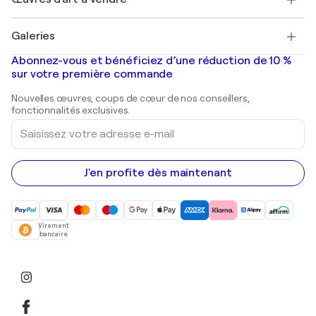
Marc Chagall
Pablo Picasso
Tableaux à vendre
Salvador Dalí
Galeries
Tableaux abstraits à vendre
Banksy
Peintures à l'huile
Mr. Brainwash
Galeries d'art en France
Abonnez-vous et bénéficiez d’une réduction de 10 %
Peintures de paysage
Shepard Fairey
Galeries d'art en Belgique
sur votre première commande
Estampes
Sculptures
Nouvelles œuvres, coups de cœur de nos conseillers,
Peintures acryliques
fonctionnalités exclusives.
Saisissez
votre
adresse
e-
mail
J'en profite dès maintenant
Virement
bancaire