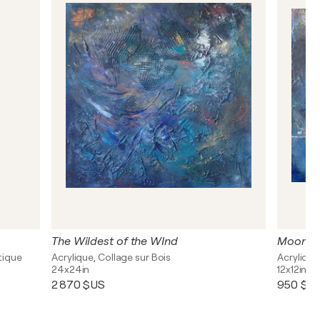
The Wildest of the WInd
Moonri
tique
Acrylique, Collage sur Bois
Acrylique
24x24in
12x12in
2 870 $US
950 $U