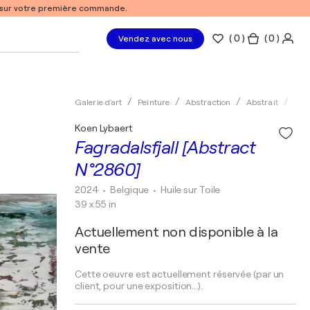
% sur votre première commande.
(
0
)
( 0 )
Vendez avec nous
Galerie d'art
Peinture
Abstraction
Abstrait
Huil
Koen Lybaert
Fagradalsfjall [Abstract
N°2860]
2024
• Belgique
•
Huile sur Toile
39 x 55 in
Actuellement non disponible à la
vente
Cette oeuvre est actuellement réservée (par un
client, pour une exposition...).