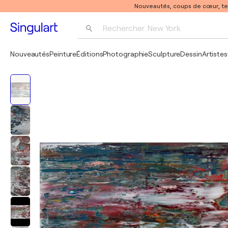
Nouveautés, coups de cœur, t
Rechercher 
New York
Photographie
Nouveautés
Peinture
Éditions
Photographie
Sculpture
Dessin
Artistes
Pop Art
Pablo Picasso