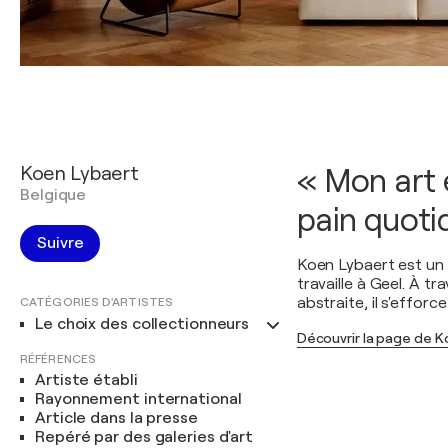
Koen Lybaert
« Mon art e
Belgique
pain quoti
Suivre
Koen Lybaert est un pe
travaille à Geel. À t
abstraite, il s'effo
CATÉGORIES D'ARTISTES
Le choix des collectionneurs
Découvrir la page de K
RÉFÉRENCES
Artiste établi
Rayonnement international
Article dans la presse
Repéré par des galeries d'art