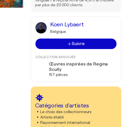
Singulart a reçu la note de 4,9/5 attribuée
par plus de 20 000 clients.
Koen Lybaert
Belgique
Suivre
COLLECTION ASSOCIÉE
Œuvres inspirées de Regina
Scully
157 pièces
Catégories d'artistes
Le choix des collectionneurs
Artiste établi
Rayonnement international