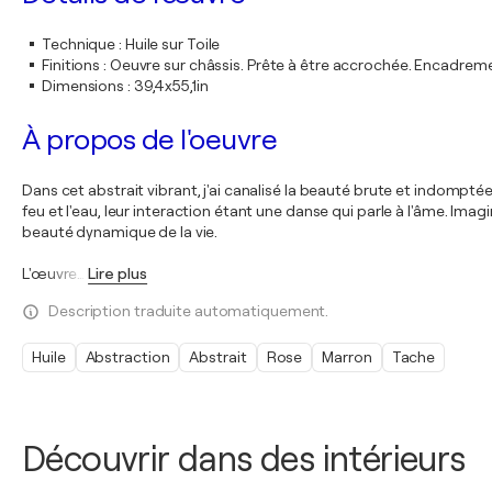
Technique
:
Huile sur Toile
Finitions
:
Oeuvre sur châssis. Prête à être accrochée. Encadre
Dimensions
:
39,4x55,1in
À propos de l'oeuvre
Dans cet abstrait vibrant, j'ai canalisé la beauté brute et indompté
feu et l'eau, leur interaction étant une danse qui parle à l'âme. I
beauté dynamique de la vie.
L'œuvre
…
Lire plus
Description traduite automatiquement.
Huile
Abstraction
Abstrait
Rose
Marron
Tache
Découvrir dans des intérieurs