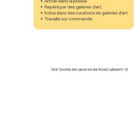
Article dans la presse
Repéré par des galeries d'art
Inclus dans des curations de galeries d'art
Travaille sur commande
Voir toutes les œuvres de Koen Lybaert