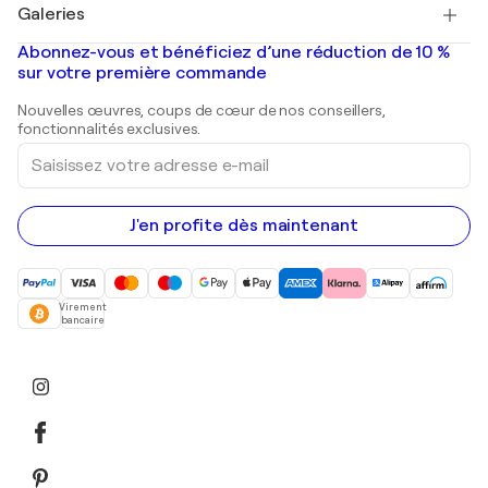
Salvador Dalí
Galeries
Tableaux abstraits à vendre
Banksy
Peintures à l'huile
Mr. Brainwash
Galeries d'art en France
Abonnez-vous et bénéficiez d’une réduction de 10 %
Peintures de paysage
Shepard Fairey
Galeries d'art en Belgique
sur votre première commande
Estampes
Sculptures
Nouvelles œuvres, coups de cœur de nos conseillers,
Peintures acryliques
fonctionnalités exclusives.
Saisissez
votre
adresse
e-
mail
J'en profite dès maintenant
Virement
bancaire