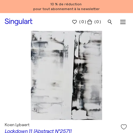
10 % de réduction
pour tout abonnement à la newsletter
(
0
)
( 0 )
Koen Lybaert
Lockdown 11 [Abstract N°2571]