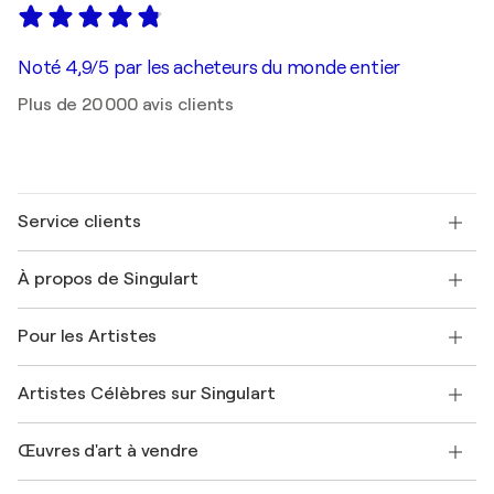
Noté 4,9/5 par les acheteurs du monde entier
Plus de 20 000 avis clients
Service clients
Nous contacter
À propos de Singulart
Expédition
Politique de retour
A propos de nous
Témoignages de clients
Pour les Artistes
FAQ
Offrir une carte cadeau
Sociétés affiliées
Rejoignez notre programme commercial
Rejoindre Singulart en tant qu'artiste
Nos artistes
Mon compte
Artistes Célèbres sur Singulart
Se connecter en tant qu'Artiste
Magazine Singulart
Protection acheteur
Emplois
+33 1 76 44 06 42
Henri Matisse
Découvrez une sélection d'art original
Œuvres d'art à vendre
Marc Chagall
Pablo Picasso
Tableaux à vendre