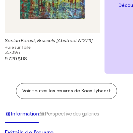
Découv
Sonian Forest, Brussels [Abstract N°2711]
Huile sur Toile
55x39in
9 720 $US
Voir toutes les œuvres de Koen Lybaert
Information
Perspective des galeries
Détails de l'œuvre