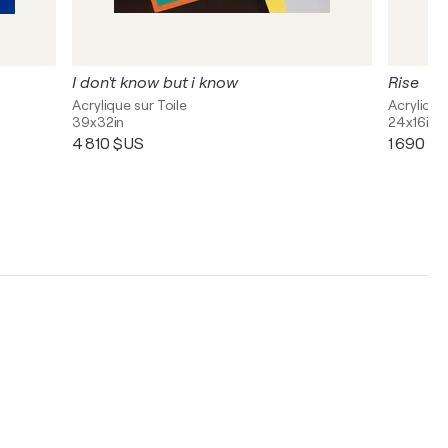
I don't know but i know
Rise
Acrylique sur Toile
Acrylique
39x32in
24x16in
4 810 $US
1 690 $