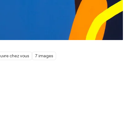
œuvre chez vous
7 images