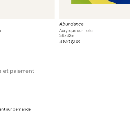
Abundance
e
Acrylique sur Toile
39x32in
4 810 $US
e et paiement
ent sur demande.