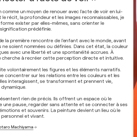
on comme un moyen de renouer avec l'acte de voir en lui-
le récit, la profondeur et les images reconnaissables, je
la forme exister par elles-mêmes, sans orienter le
ignification prédéfinie.
 de la première rencontre de l'enfant avec le monde, avant
ne soient nommées ou définies. Dans cet état, la couleur
çues avec une liberté et une spontanéité accrues. À
je cherche à recréer cette perception directe et intuitive.
vite volontairement les figures et les éléments narratifs.
 concentrer sur les relations entre les couleurs et les
 elles interagissent, se transforment et prennent vie,
 dynamique.
sentent rien de précis. Ils offrent un espace où le
e une pause, regarder sans attente et se connecter à ses
motions et souvenirs. La peinture devient un lieu où le
 personnel et vivant.
Kotaro Machiyama