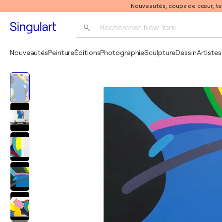
Nouveautés, coups de cœur, t
Rechercher 
New York
Photographie
Nouveautés
Peinture
Éditions
Photographie
Sculpture
Dessin
Artistes
Pop Art
Pablo Picasso