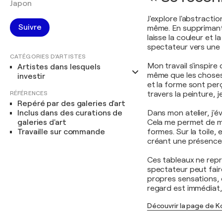
Japon
J'explore l'abstracti
Suivre
même. En supprimant 
laisse la couleur et 
spectateur vers une s
CATÉGORIES D'ARTISTES
Mon travail s'inspire
Artistes dans lesquels
même que les choses 
investir
et la forme sont per
RÉFÉRENCES
travers la peinture, 
Repéré par des galeries d'art
Inclus dans des curations de
Dans mon atelier, j'é
galeries d'art
Cela me permet de me
Travaille sur commande
formes. Sur la toile,
créant une présence
Ces tableaux ne repré
spectateur peut fair
propres sensations, é
regard est immédiat,
Découvrir la page de 