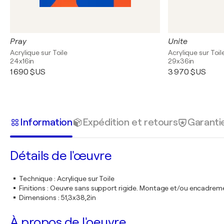
Pray
Unite
Acrylique sur Toile
Acrylique sur Toil
24x16in
29x36in
1 690 $US
3 970 $US
Information
Expédition et retours
Garanti
Détails de l'œuvre
Technique
:
Acrylique sur Toile
Finitions
:
Oeuvre sans support rigide. Montage et/ou encadrem
Dimensions
:
51,3x38,2in
À propos de l'oeuvre