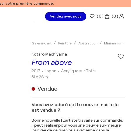
% sur votre première commande.
(
0
)
( 0 )
Vendez avec nous
Galerie d'art
Peinture
Abstraction
Minimalisme
Kotaro Machiyama
From above
2017
• Japon
•
Acrylique sur Toile
51 x 38 in
Vendue
Vous avez adoré cette oeuvre mais elle
est vendue ?
Bonne nouvelle ! L'artiste travaille sur commande.
Il peut réaliser pour vous une oeuvre sur-mesure,
inspirée de ce que vous avez aimé dans la