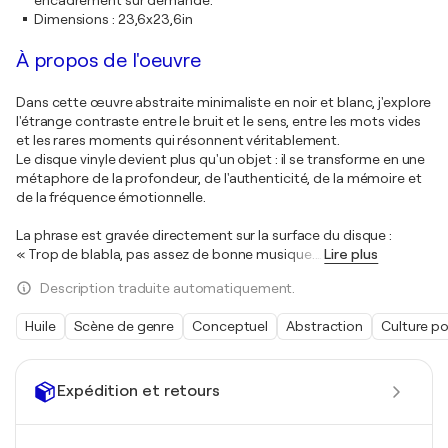
Dimensions
:
23,6x23,6in
À propos de l'oeuvre
Dans cette œuvre abstraite minimaliste en noir et blanc, j'explore
l'étrange contraste entre le bruit et le sens, entre les mots vides
et les rares moments qui résonnent véritablement.
Le disque vinyle devient plus qu'un objet : il se transforme en une
métaphore de la profondeur, de l'authenticité, de la mémoire et
de la fréquence émotionnelle.
La phrase est gravée directement sur la surface du disque :
« Trop de blabla, pas assez de bonne musique.
…
Lire plus
Description traduite automatiquement.
Huile
Scène de genre
Conceptuel
Abstraction
Culture po
Expédition et retours