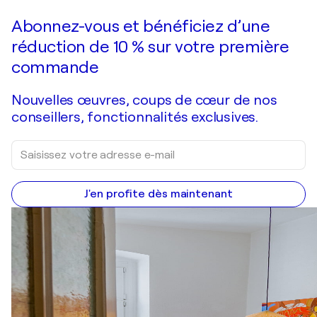
Faire une offre
Acquérir
Abonnez-vous et bénéficiez d’une
réduction de 10 % sur votre première
commande
Nouvelles œuvres, coups de cœur de nos
conseillers, fonctionnalités exclusives.
J'en profite dès maintenant