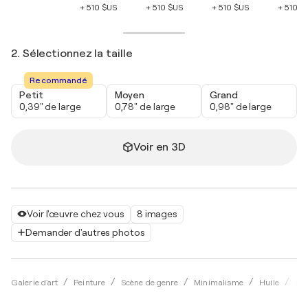
+ 510 $US
+ 510 $US
+ 510 $US
+ 510 $
2. Sélectionnez la taille
Recommandé
Petit
Moyen
Grand
0,39" de large
0,78" de large
0,98" de large
Voir en 3D
Voir l'œuvre chez vous
8 images
Demander d'autres photos
Galerie d'art
Peinture
Scène de genre
Minimalisme
Huile
Kri