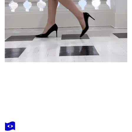
KRISTINA MALLEN
Too Much Stupid Talk, Not Enough Good Music
3 130 $US