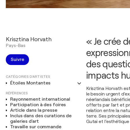
Krisztina Horvath
« Je crée d
Pays-Bas
expression
Suivre
des questi
impacts hum
CATÉGORIES D'ARTISTES
Étoiles Montantes
Krisztina Horvath est
RÉFÉRENCES
le besoin urgent d'exp
Rayonnement international
néerlandais bénéfici
Participation à des foires
offerts par l'art et 
Article dans la presse
relation entre la nat
Inclus dans des curations de
terre. Ses principale
galeries d'art
Gutai et l’esthétique
Travaille sur commande