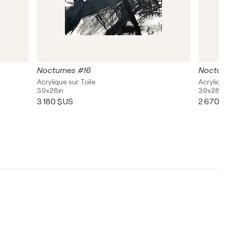
Nocturnes #16
Nocturn
Acrylique sur Toile
Acrylique
39x28in
39x28in
3 180 $US
2 670 $