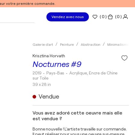
% sur votre première commande.
(
0
)
( 0 )
Vendez avec nous
Galerie d'art
Peinture
Abstraction
Minimalisme
Krisztina Horvath
Nocturnes #9
2019
• Pays-Bas
•
Acrylique, Encre de Chine
sur Toile
39 x 28 in
Vendue
Vous avez adoré cette oeuvre mais elle
est vendue ?
Bonne nouvelle ! L'artiste travaille sur commande.
Il peut réaliser pour vous une oeuvre sur-mesure,