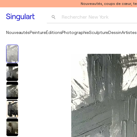
Nouveautés, coups de cœur, t
Rechercher 
New York
Photographie
Nouveautés
Peinture
Éditions
Photographie
Sculpture
Dessin
Artistes
Pop Art
Pablo Picasso