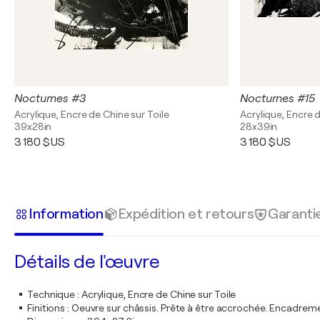
Nocturnes #3
Nocturnes #15
Acrylique, Encre de Chine sur Toile
Acrylique, Encre d
39x28in
28x39in
3 180 $US
3 180 $US
Information
Expédition et retours
Garanti
Détails de l'œuvre
Technique
:
Acrylique, Encre de Chine sur Toile
Finitions
:
Oeuvre sur châssis. Prête à être accrochée. Encadre