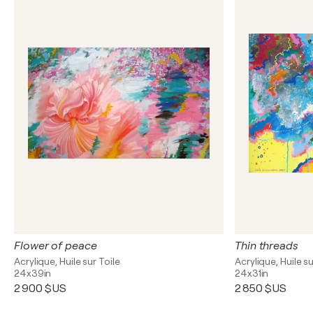
Flower of peace
Thin threads
Acrylique, Huile sur Toile
Acrylique, Huile su
24x39in
24x31in
2 900 $US
2 850 $US