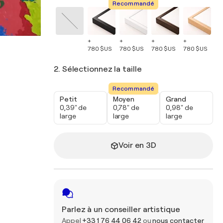
Recommandé
+
+
+
+
+
780 $US
780 $US
780 $US
780 $US
78
2. Sélectionnez la taille
Recommandé
Petit
Moyen
Grand
0,39" de
0,78" de
0,98" de
large
large
large
Voir en 3D
Parlez à un conseiller artistique
Appel
+33 1 76 44 06 42
ou
nous contacter