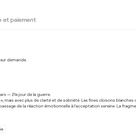
e et paiement
t sur demande.
rs — 21e jour de la guerre.
 », mais avec plus de clarté et de sobriété. Les fines cloisons blanches 
n passage de la réaction émotionnelle à l'acceptation sereine. La fragm
ie