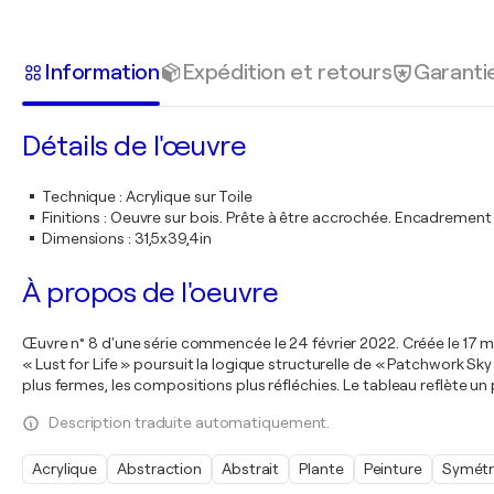
Information
Expédition et retours
Garanti
Détails de l'œuvre
Technique
:
Acrylique sur Toile
Finitions
:
Oeuvre sur bois. Prête à être accrochée. Encadremen
Dimensions
:
31,5x39,4in
À propos de l'oeuvre
Œuvre n° 8 d'une série commencée le 24 février 2022. Créée le 17 ma
« Lust for Life » poursuit la logique structurelle de « Patchwork Sky
plus fermes, les compositions plus réfléchies. Le tableau reflète u
Description traduite automatiquement.
Acrylique
Abstraction
Abstrait
Plante
Peinture
Symétr