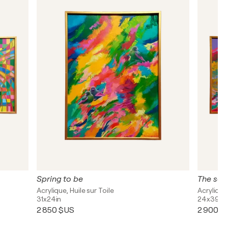
Spring to be
Acrylique, Huile sur Toile
Acrylique,
31x24in
24x39in
2 850 $US
2 900 $