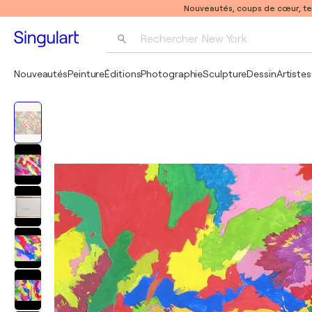
Nouveautés, coups de cœur, t
Rechercher 
New York
Photographie
Nouveautés
Peinture
Éditions
Photographie
Sculpture
Dessin
Artistes
Pop Art
Pablo Picasso