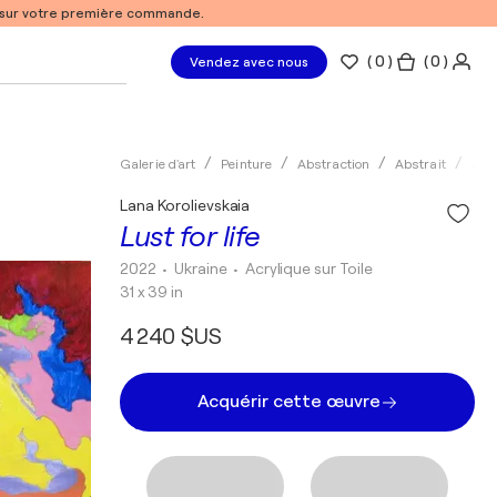
% sur votre première commande.
(
0
)
( 0 )
Vendez avec nous
Galerie d'art
Peinture
Abstraction
Abstrait
Acry
Lana Korolievskaia
Lust for life
2022
• Ukraine
•
Acrylique sur Toile
31 x 39 in
4 240 $US
Acquérir cette œuvre