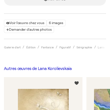
Voir l'œuvre chez vous
6 images
Demander d'autres photos
Galerie d'art
Édition
Fantaisie
Figuratif
Sérigraphie
Lana Kor
Autres œuvres de
Lana Korolievskaia