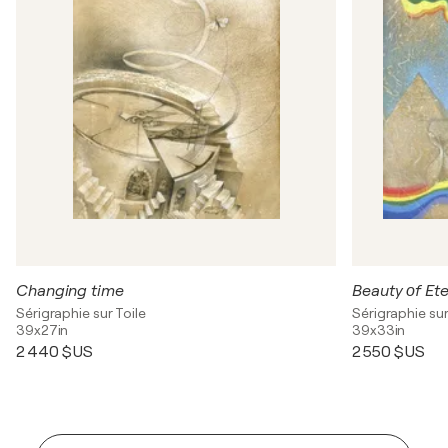
Changing time
Beauty оf Ete
Sérigraphie sur Toile
Sérigraphie sur
39x27in
39x33in
2 440 $US
2 550 $US