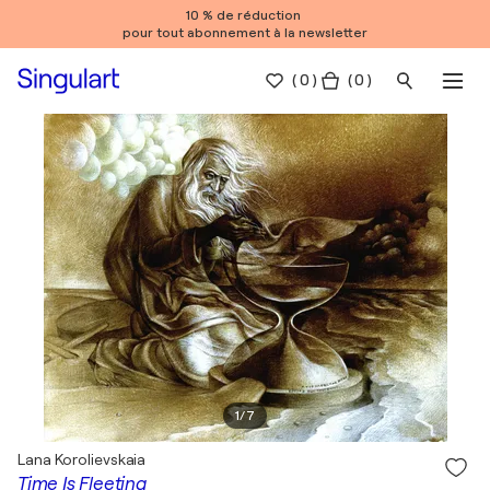
10 % de réduction
pour tout abonnement à la newsletter
(
0
)
( 0 )
1
/
7
Lana Korolievskaia
Time Is Fleeting