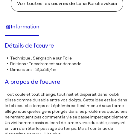
Voir toutes les œuvres de Lana Korolievskaia
Information
Détails de l'œuvre
Technique
:
Sérigraphie sur Toile
Finitions
:
Encadrement sur demande
Dimensions
:
31,5x39,4in
À propos de l'oeuvre
Tout coule et tout change, tout naît et disparaît dans l'oubli,
glisse comme du sable entre vos doigts. Cette idée est lue dans
le tableau «Le temps est éphémère». Il est montré sous forme
allégorique que les gens plongés dans les problèmes quotidiens
ne remarquent pas comment la vie se passe imperceptiblement.
Un vieil homme assis au bord de la mer verse du sable, essayant
en vain d'arrêter le passage du temps. Mais il continue de