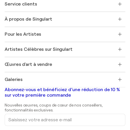
Service clients
Nous contacter
À propos de Singulart
Expédition
Politique de retour
A propos de nous
Témoignages de clients
Pour les Artistes
FAQ
Offrir une carte cadeau
Sociétés affiliées
Rejoignez notre programme commercial
Rejoindre Singulart en tant qu'artiste
Nos artistes
Mon compte
Artistes Célèbres sur Singulart
Se connecter en tant qu'Artiste
Magazine Singulart
Protection acheteur
Emplois
+33 1 76 44 06 42
Henri Matisse
Découvrez une sélection d'art original
Œuvres d'art à vendre
Marc Chagall
Pablo Picasso
Tableaux à vendre
Salvador Dalí
Galeries
Tableaux abstraits à vendre
Banksy
Peintures à l'huile
Mr. Brainwash
Galeries d'art en France
Abonnez-vous et bénéficiez d’une réduction de 10 %
Peintures de paysage
Shepard Fairey
Galeries d'art en Belgique
sur votre première commande
Estampes
Sculptures
Nouvelles œuvres, coups de cœur de nos conseillers,
Peintures acryliques
fonctionnalités exclusives.
Saisissez
votre
adresse