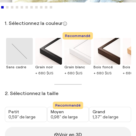
1. Sélectionnez la couleur
Recommandé
Sans cadre
Grain noir
Grain blanc
Bois foncé
Bois cla
+ 680 $US
+ 680 $US
+ 680 $US
+ 680 
2. Sélectionnez la taille
Recommandé
Petit
Moyen
Grand
0,59" de large
0,98" de large
1,37" de large
Voir en 3D