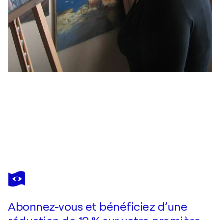
LANA KOROLIEVSKAIA
Time Is Fleeting
2 530 $US
Faire une offre
Acquérir
Abonnez-vous et bénéficiez d’une